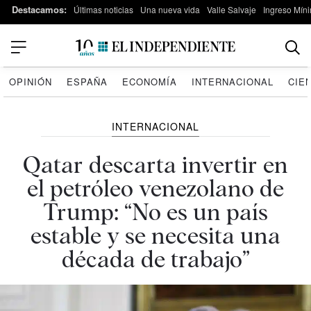
Destacamos:
Últimas noticias
Una nueva vida
Valle Salvaje
Ingreso Míni
OPINIÓN
ESPAÑA
ECONOMÍA
INTERNACIONAL
CIE
INTERNACIONAL
Qatar descarta invertir en
el petróleo venezolano de
Trump: “No es un país
estable y se necesita una
década de trabajo”