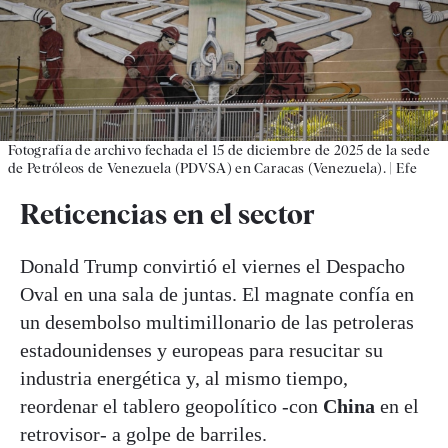
Fotografía de archivo fechada el 15 de diciembre de 2025 de la sede
de Petróleos de Venezuela (PDVSA) en Caracas (Venezuela).
|
Efe
Reticencias en el sector
Donald Trump convirtió el viernes el Despacho
Oval en una sala de juntas. El magnate confía en
un desembolso multimillonario de las petroleras
estadounidenses y europeas para resucitar su
industria energética y, al mismo tiempo,
reordenar el tablero geopolítico -con
China
en el
retrovisor- a golpe de barriles.