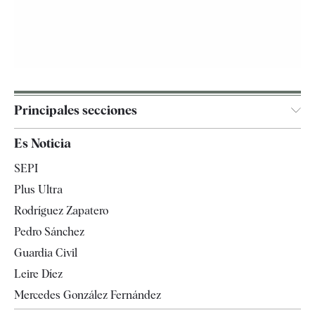
Principales secciones
España
Es Noticia
Economía
SEPI
Internacional
Plus Ultra
Gente
Rodríguez Zapatero
Televisión
Pedro Sánchez
Tendencias
Guardia Civil
Leire Díez
Mercedes González Fernández