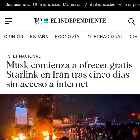
Destacamos:
Últimas noticias
Marruecos
Vehículos ocasión
Mejores pelí
OPINIÓN
ESPAÑA
ECONOMÍA
INTERNACIONAL
CIE
INTERNACIONAL
Musk comienza a ofrecer gratis
Starlink en Irán tras cinco días
sin acceso a internet