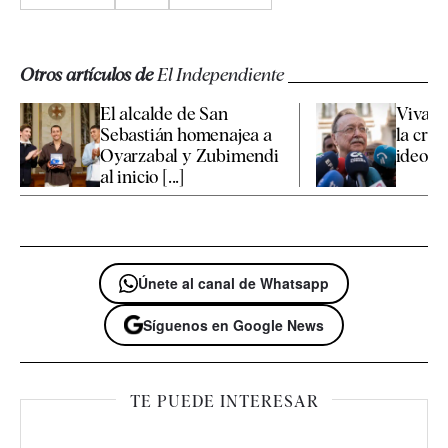
Otros artículos de
El Independiente
El alcalde de San
Vivas 
Sebastián homenajea a
la cris
Oyarzabal y Zubimendi
ideologí
al inicio [...]
Únete al canal de Whatsapp
Síguenos en Google News
TE PUEDE INTERESAR