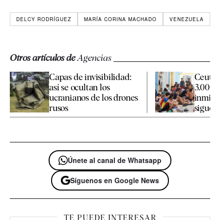
DELCY RODRÍGUEZ
MARÍA CORINA MACHADO
VENEZUELA
Otros artículos de
Agencias
Capas de invisibilidad:
Ceuta 
así se ocultan los
3.000 
ucranianos de los drones
inmigr
rusos
siguen 
Únete al canal de Whatsapp
Síguenos en Google News
TE PUEDE INTERESAR