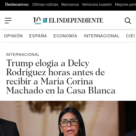
Destacamos:
Últimas noticias
Marruecos
Vehículos ocasión
Mejores pelí
OPINIÓN
ESPAÑA
ECONOMÍA
INTERNACIONAL
CIE
INTERNACIONAL
Trump elogia a Delcy
Rodríguez horas antes de
recibir a María Corina
Machado en la Casa Blanca