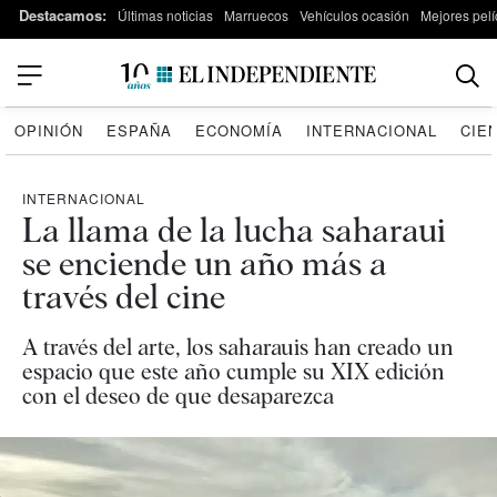
Destacamos:
Últimas noticias
Marruecos
Vehículos ocasión
Mejores pelí
OPINIÓN
ESPAÑA
ECONOMÍA
INTERNACIONAL
CIE
INTERNACIONAL
La llama de la lucha saharaui
se enciende un año más a
través del cine
A través del arte, los saharauis han creado un
espacio que este año cumple su XIX edición
con el deseo de que desaparezca