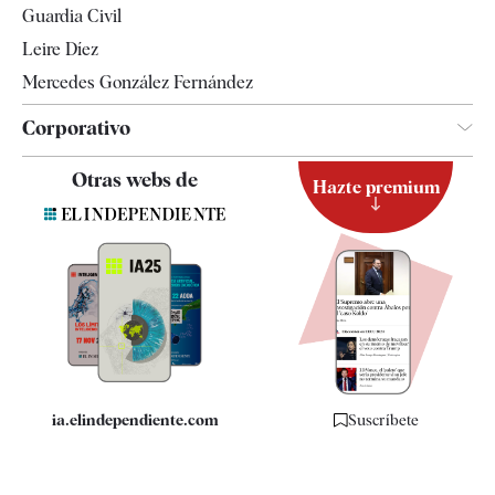
Guardia Civil
Leire Díez
Mercedes González Fernández
Corporativo
Contacto
Otras webs de
Hazte premium
Suscripción
Newsletter
Apps
Quiénes somos
Especificaciones
ia.elindependiente.com
Suscríbete