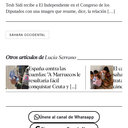
Tesh Sidi recibe a El Independiente en el Congreso de los
Diputados con una imagen que resume, dice, la relación […]
SÁHARA OCCIDENTAL
Otros artículos de
Lucía Serrano
España contra las
El caso
cuerdas: "A Marruecos le
sahara
resultaría fácil
tratami
conquistar Ceuta y [...]
cáncer [
Únete al canal de Whatsapp