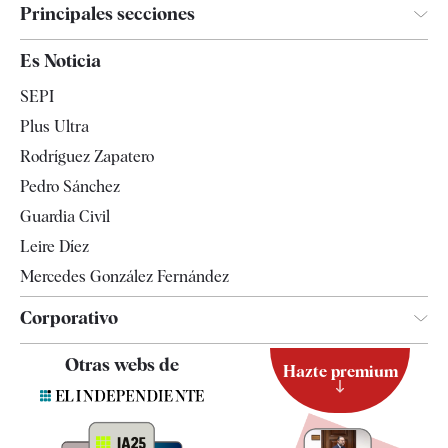
Principales secciones
España
Es Noticia
Economía
SEPI
Internacional
Plus Ultra
Gente
Rodríguez Zapatero
Televisión
Pedro Sánchez
Tendencias
Guardia Civil
Leire Díez
Mercedes González Fernández
Corporativo
Contacto
Otras webs de
Hazte premium
Suscripción
Newsletter
Apps