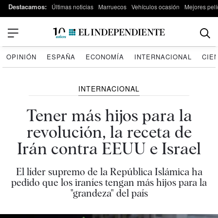
Destacamos:
Últimas noticias
Marruecos
Vehículos ocasión
Mejores pelí
OPINIÓN
ESPAÑA
ECONOMÍA
INTERNACIONAL
CIE
INTERNACIONAL
Tener más hijos para la
revolución, la receta de
Irán contra EEUU e Israel
El líder supremo de la República Islámica ha
pedido que los iraníes tengan más hijos para la
"grandeza" del país