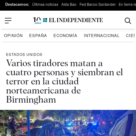
Destacamos:
Últimas noticias
Aída Bao
Fed Banco Santander
En tierra 
OPINIÓN
ESPAÑA
ECONOMÍA
INTERNACIONAL
CIE
ESTADOS UNIDOS
Varios tiradores matan a
cuatro personas y siembran el
terror en la ciudad
norteamericana de
Birmingham