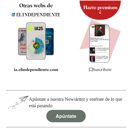
Contacto
Otras webs de
Hazte premium
Suscripción
Newsletter
Apps
Quiénes somos
Especificaciones
ia.elindependiente.com
Suscríbete
Apúntate a nuestra Newsletter y entérate de lo que
está pasando
Apúntate