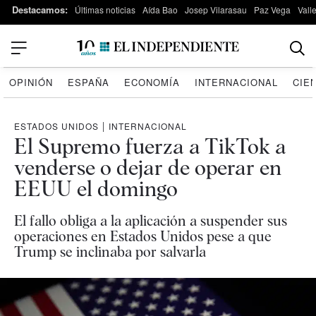
Destacamos:
Últimas noticias
Aída Bao
Josep Vilarasau
Paz Vega
Vall
OPINIÓN
ESPAÑA
ECONOMÍA
INTERNACIONAL
CIE
ESTADOS UNIDOS
|
INTERNACIONAL
El Supremo fuerza a TikTok a
venderse o dejar de operar en
EEUU el domingo
El fallo obliga a la aplicación a suspender sus
operaciones en Estados Unidos pese a que
Trump se inclinaba por salvarla