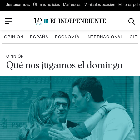
Destacamos:
Últimas noticias
Marruecos
Vehículos ocasión
Mejores pelí
OPINIÓN
ESPAÑA
ECONOMÍA
INTERNACIONAL
CIE
OPINIÓN
Qué nos jugamos el domingo