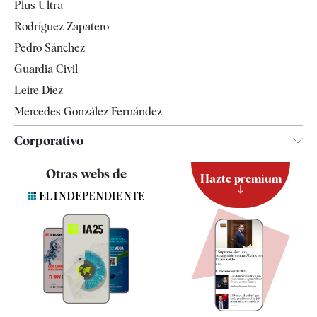
Plus Ultra
Gente
Rodríguez Zapatero
Televisión
Pedro Sánchez
Tendencias
Guardia Civil
Leire Díez
Mercedes González Fernández
Corporativo
Contacto
Otras webs de
Hazte premium
Suscripción
Newsletter
Apps
Quiénes somos
Especificaciones