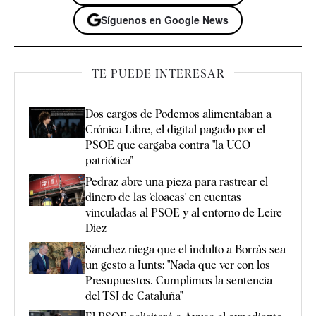
Síguenos en Google News
TE PUEDE INTERESAR
Dos cargos de Podemos alimentaban a
Crónica Libre, el digital pagado por el
PSOE que cargaba contra "la UCO
patriótica"
Pedraz abre una pieza para rastrear el
dinero de las 'cloacas' en cuentas
vinculadas al PSOE y al entorno de Leire
Díez
Sánchez niega que el indulto a Borràs sea
un gesto a Junts: "Nada que ver con los
Presupuestos. Cumplimos la sentencia
del TSJ de Cataluña"