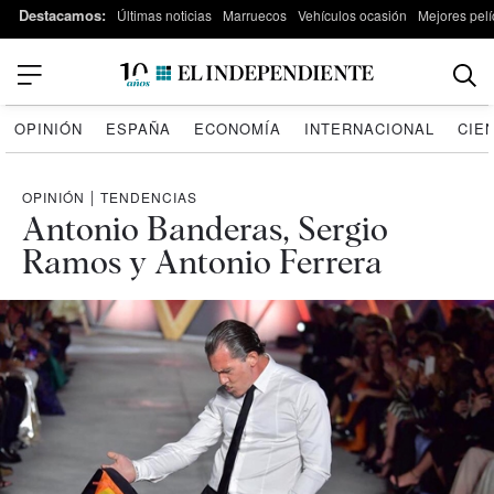
Destacamos:
Últimas noticias
Marruecos
Vehículos ocasión
Mejores pelí
OPINIÓN
ESPAÑA
ECONOMÍA
INTERNACIONAL
CIE
OPINIÓN
|
TENDENCIAS
Antonio Banderas, Sergio
Ramos y Antonio Ferrera