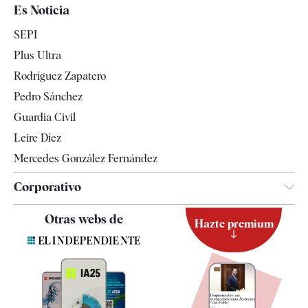
España
Es Noticia
Economía
SEPI
Internacional
Plus Ultra
Gente
Rodríguez Zapatero
Televisión
Pedro Sánchez
Tendencias
Guardia Civil
Leire Díez
Mercedes González Fernández
Corporativo
Contacto
Otras webs de
Hazte premium
Suscripción
Newsletter
Apps
Quiénes somos