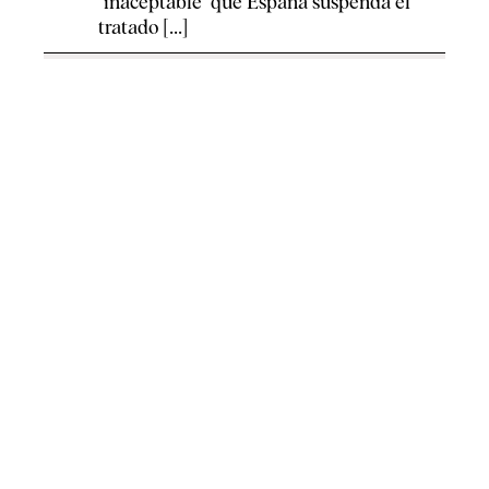
"inaceptable" que España suspenda el
tratado [...]