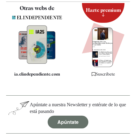
Contacto
Otras webs de
Hazte premium
Suscripción
Newsletter
Apps
Quiénes somos
Especificaciones
ia.elindependiente.com
Suscríbete
Apúntate a nuestra Newsletter y entérate de lo que
está pasando
Apúntate