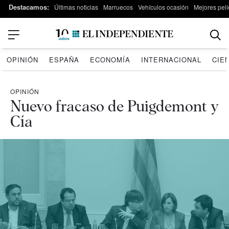
Destacamos:
Últimas noticias
Marruecos
Vehículos ocasión
Mejores pelí
OPINIÓN
ESPAÑA
ECONOMÍA
INTERNACIONAL
CIE
OPINIÓN
Nuevo fracaso de Puigdemont y
Cía