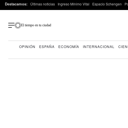
Destacamos:
Últimas noticias
Ingreso Mínimo Vital
Espacio Schengen
P
El tiempo en tu ciudad
OPINIÓN
ESPAÑA
ECONOMÍA
INTERNACIONAL
CIEN