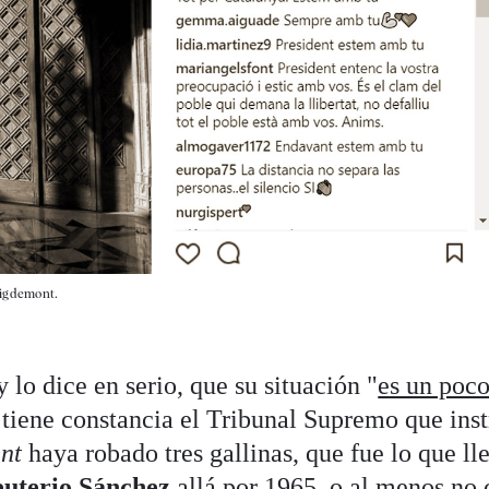
uigdemont.
 lo dice en serio, que su situación "
es un poc
tiene constancia el Tribunal Supremo que ins
ent
haya robado tres gallinas, que fue lo que ll
euterio Sánchez
allá por 1965, o al menos no 