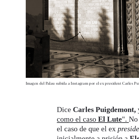
Imagen del Palau subida a Instagram por el ex president Carles P
Dice
Carles Puigdemont,
y
como el caso
El Lute
".
No 
el caso de que el ex
presid
inicialmente a prisión a
El