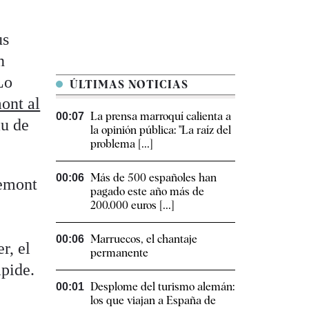
us
n
Lo
ÚLTIMAS NOTICIAS
ont al
La prensa marroquí calienta a
00:07
au de
la opinión pública: "La raíz del
problema [...]
Más de 500 españoles han
00:06
demont
pagado este año más de
200.000 euros [...]
Marruecos, el chantaje
00:06
r, el
permanente
mpide.
Desplome del turismo alemán:
00:01
,
los que viajan a España de