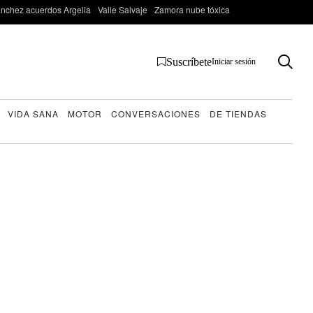
nchez acuerdos Argelia
Valle Salvaje
Zamora nube tóxica
Suscríbete
Iniciar sesión
VIDA SANA
MOTOR
CONVERSACIONES
DE TIENDAS