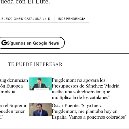
queda con El Lute.
ELECCIONES CATALUÑA 21-D
INDEPENDENCIA
Síguenos en Google News
TE PUEDE INTERESAR
uig denuncian
Puigdemont no apoyará los
ión Europea
Presupuestos de Sánchez: "Madrid
amnistía
recibe una sobreinversión que
multiplica la de los catalanes"
on el Supremo
Óscar Puente: "Si yo fuera
 pueden tener
Puigdemont, me plantaba hoy en
E"
España. Vamos a ponernos colorados"