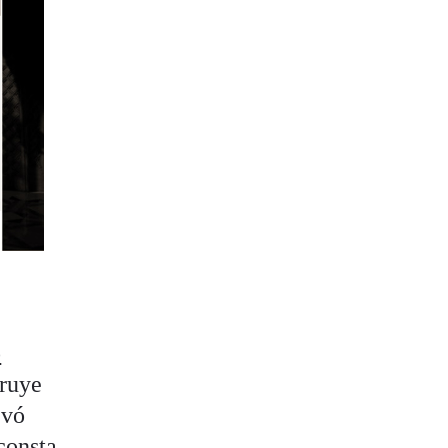
o
truye
evó
consta