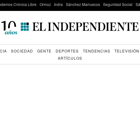
odemos Crónica Libre
Ormuz
Indra
Sánchez Marruecos
Seguridad Social
Sá
CIA
SOCIEDAD
GENTE
DEPORTES
TENDENCIAS
TELEVISIÓN
ARTÍCULOS