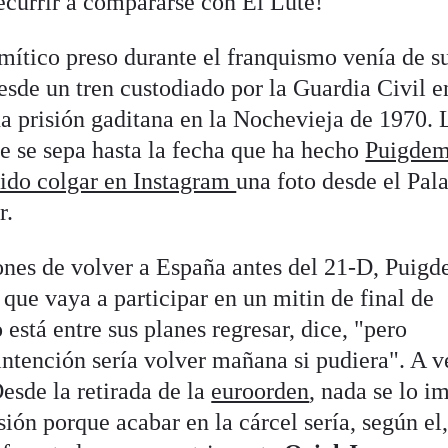
ecurrir a compararse con El Lute!
mítico preso durante el franquismo venía de s
desde un tren custodiado por la Guardia Civil e
a prisión gaditana en la Nochevieja de 1970. 
e se sepa hasta la fecha que ha hecho
Puigdem
sido colgar en Instagram
una foto desde el Pal
r.
ones de volver a España antes del 21-D, Puig
que vaya a participar en un mitin de final de
 está entre sus planes regresar, dice, "pero
intención sería volver mañana si pudiera". A ve
esde la retirada de la
euroorden
, nada se lo i
sión porque acabar en la cárcel sería, según el