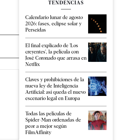
TENDENCIAS
Calendario lunar de agosto
2026: fases, eclipse solar y
Perseidas
El final explicado de 'Los
creyentes', la película con
José Coronado que arrasa en
Netflix
Claves y prohibiciones de la
nueva ley de Inteligencia
Artificial: así queda el nuevo
escenario legal en Europa
Todas las películas de
Spider-Man ordenadas de
peor a mejor según
FilmAffinity