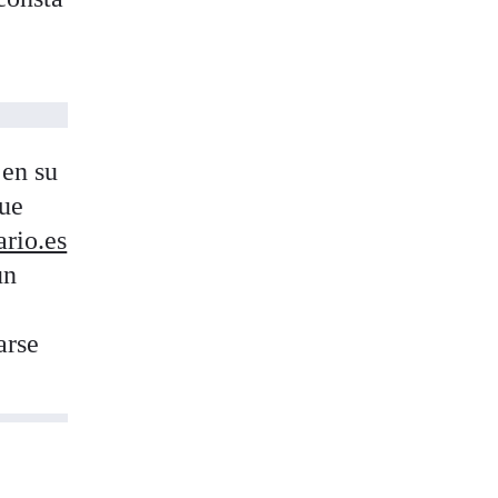
 en su
que
ario.es
un
arse