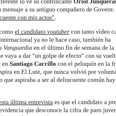
ferente lo ve su contrincante
Oriol Junquera
un mensaje a su antiguo compañero de Govern:
cuente con mis actos"
.
e como
el candidato
youtuber
con tanto vídeo c
 internacional ya no le hace caso, también ha
a Vanguardia
en el último fin de semana de la
 vaya a dar "un golpe de efecto" con su vuelt
e en
Santiago Carrillo
con el peluquín en la f
 inspira en El Lute, que nunca volvió por volunt
co que aspiraba a ser al delincuente común hay
esta última entrevista
es que el candidato a
pr
evidencia que desconoce la cifra de paro juven