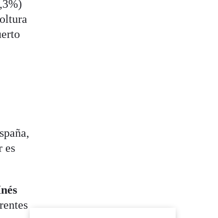
0,3%)
oltura
erto
España,
r es
Inés
erentes