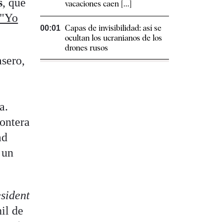
s
, que
vacaciones caen [...]
"Yo
Capas de invisibilidad: así se
00:01
ocultan los ucranianos de los
drones rusos
asero,
a.
rontera
ad
 un
esident
il de