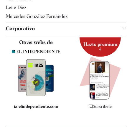
Leire Díez
Mercedes González Fernández
Corporativo
Contacto
Otras webs de
Hazte premium
Suscripción
Newsletter
Apps
Quiénes somos
Especificaciones
ia.elindependiente.com
Suscríbete