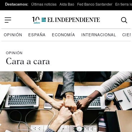
Destacamos:
Últimas noticias
Aída Bao
Fed Banco Santander
En tierra 
OPINIÓN
ESPAÑA
ECONOMÍA
INTERNACIONAL
CIE
OPINIÓN
Cara a cara