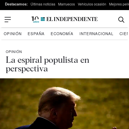
Destacamos:
Últimas noticias
Marruecos
Vehículos ocasión
Mejores pelí
OPINIÓN
ESPAÑA
ECONOMÍA
INTERNACIONAL
CIE
OPINIÓN
La espiral populista en
perspectiva