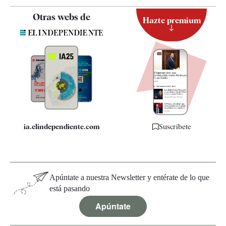
Contacto
Otras webs de
Hazte premium
Suscripción
Newsletter
Apps
Quiénes somos
Especificaciones
ia.elindependiente.com
Suscríbete
Apúntate a nuestra Newsletter y entérate de lo que
está pasando
Apúntate