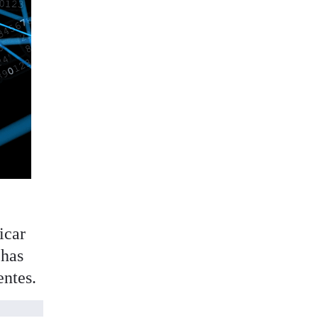
icar
chas
entes.