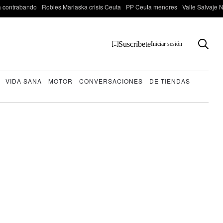
 contrabando
Robles Marlaska crisis Ceuta
PP Ceuta menores
Valle Salvaje N
Suscríbete
Iniciar sesión
VIDA SANA
MOTOR
CONVERSACIONES
DE TIENDAS