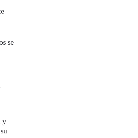
te
os se
a
l y
 su