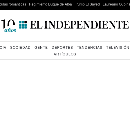
culas románticas
Regimiento Duque de Alba
Trump El Sayed
Laureano Oubiña
CIA
SOCIEDAD
GENTE
DEPORTES
TENDENCIAS
TELEVISIÓN
ARTÍCULOS