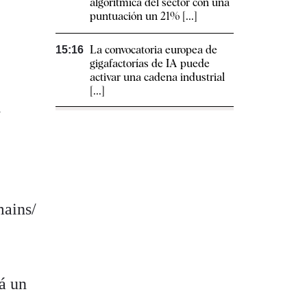
algorítmica del sector con una
puntuación un 21% [...]
La convocatoria europea de
15:16
gigafactorías de IA puede
activar una cadena industrial
[...]
.
mains/
á un