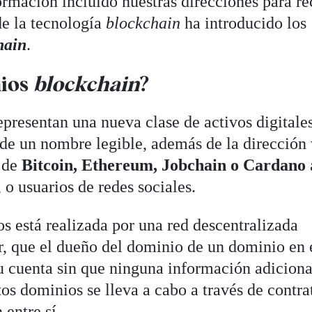
rmación incluido nuestras direcciones para re
de la tecnología
blockchain
ha introducido los
hain
.
nios
blockchain
?
epresentan una nueva clase de activos digitale
de un nombre legible, además de la dirección
s de
Bitcoin, Ethereum, Jobchain o Cardano
 o usuarios de redes sociales.
s está realizada por una red descentralizada
, que el dueño del dominio de un dominio en 
su cuenta sin que ninguna información adiciona
tos dominios se lleva a cabo a través de contra
 entre sí.