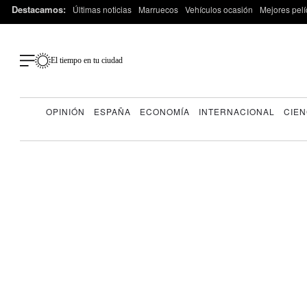
Destacamos:
Últimas noticias
Marruecos
Vehículos ocasión
Mejores pelí
El tiempo en tu ciudad
OPINIÓN
ESPAÑA
ECONOMÍA
INTERNACIONAL
CIEN