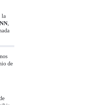
 la
ANN
,
onada
inos
nio de
ede