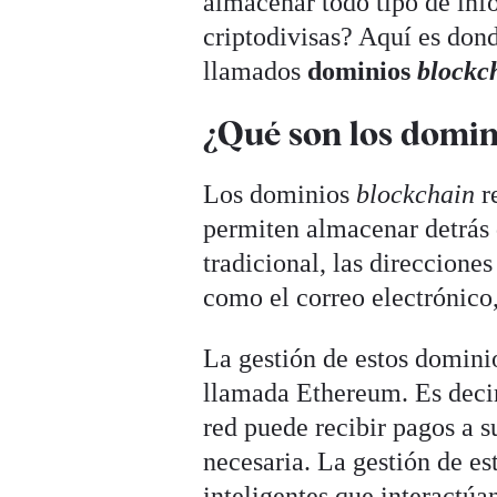
almacenar todo tipo de info
criptodivisas? Aquí es don
llamados
dominios
blockc
¿Qué son los domi
Los dominios
blockchain
r
permiten almacenar detrás 
tradicional, las direccione
como el correo electrónico,
La gestión de estos dominio
llamada Ethereum. Es decir
red puede recibir pagos a 
necesaria. La gestión de es
inteligentes que interactúan