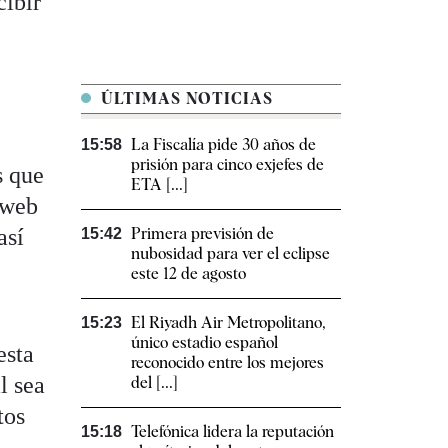
cibir
ÚLTIMAS NOTICIAS
La Fiscalía pide 30 años de
15:58
prisión para cinco exjefes de
s que
ETA [...]
 web
así
Primera previsión de
15:42
nubosidad para ver el eclipse
este 12 de agosto
El Riyadh Air Metropolitano,
15:23
único estadio español
esta
reconocido entre los mejores
l sea
del [...]
tos
Telefónica lidera la reputación
15:18