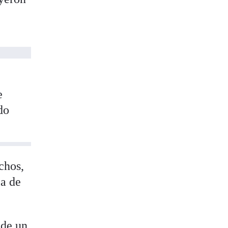
e
do
chos,
la de
 de un