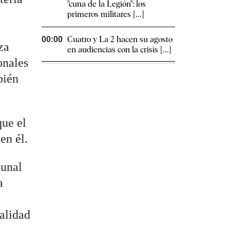
"cuna de la Legión": los
primeros militares [...]
Cuatro y La 2 hacen su agosto
00:00
za
en audiencias con la crisis [...]
onales
bién
que el
 en él.
bunal
a
alidad