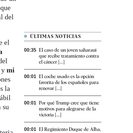
 que
l del
ÚLTIMAS NOTICIAS
e el
El caso de un joven saharaui
00:35
a
que recibe tratamiento contra
del
el cáncer [...]
 y
mi
El coche usado es la opción
00:01
ones
favorita de los españoles para
s la
renovar [...]
ábil
Por qué Trump cree que tiene
00:01
a su
motivos para alegrarse de la
victoria [...]
El Regimiento Duque de Alba,
00:01
teria