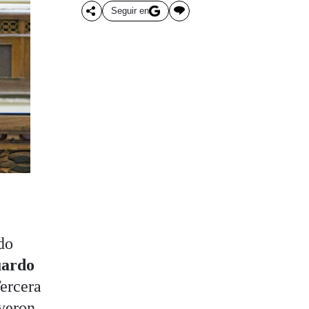
Seguir en
do
ardo
Tercera
uyeron