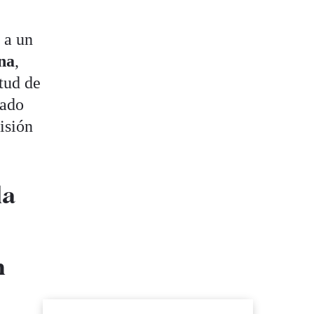
e a un
na
,
itud de
iado
cisión
la
n