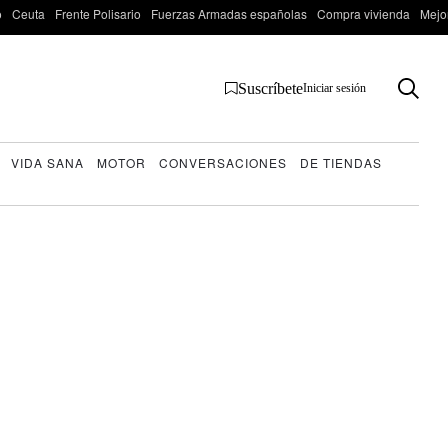
o
Ceuta
Frente Polisario
Fuerzas Armadas españolas
Compra vivienda
Mejo
Suscríbete
Iniciar sesión
VIDA SANA
MOTOR
CONVERSACIONES
DE TIENDAS