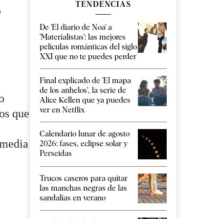
TENDENCIAS
o
De 'El diario de Noa' a
'Materialistas': las mejores
películas románticas del siglo
XXI que no te puedes perder
Final explicado de 'El mapa
de los anhelos', la serie de
o
Alice Kellen que ya puedes
ver en Netflix
ños que
Calendario lunar de agosto
y media
2026: fases, eclipse solar y
Perseidas
Trucos caseros para quitar
las manchas negras de las
sandalias en verano