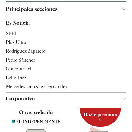
Principales secciones
España
Es Noticia
Economía
SEPI
Internacional
Plus Ultra
Gente
Rodríguez Zapatero
Televisión
Pedro Sánchez
Tendencias
Guardia Civil
Leire Díez
Mercedes González Fernández
Corporativo
Contacto
Otras webs de
Hazte premium
Suscripción
Newsletter