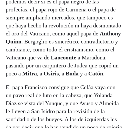
podemos decir si es el papa negro de las
profecías, el papa rojo de Carmena o el papa de
siempre ampliando mercados, que tampoco es
que haya hecho la revolución ni haya desmontado
el oro del Vaticano, como aquel papa de
Anthony
Quinn
. Bergoglio es sincrético, contradictorio y
cambiante, como todo el cristianismo, como el
Vaticano que va de
Laocoonte
a Maradona,
pasando por un carpintero de Judea que copió un
poco a
Mitra
, a
Osiris
, a
Buda
y a
Catón
.
El papa Francisco consigue que Celáa vaya con
un pavo real de luto en la cabeza, que Yolanda
Díaz se vista del Yunque, y que Ayuso y Almeida
le lleven a San Isidro para la revisión de la
santidad o de los bueyes. A los de izquierdas les
da por decir que le han vendido un poco de rojerío