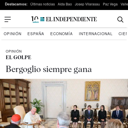
Destacamos:
Últimas noticias
Aída Bao
Josep Vilarasau
Paz Vega
Vall
OPINIÓN
ESPAÑA
ECONOMÍA
INTERNACIONAL
CIE
OPINIÓN
EL GOLPE
Bergoglio siempre gana