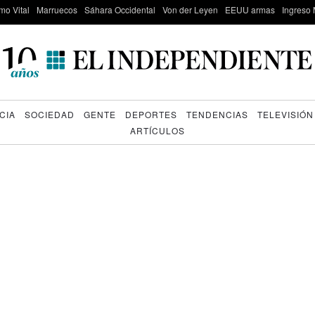
mo Vital
Marruecos
Sáhara Occidental
Von der Leyen
EEUU armas
Ingreso 
CIA
SOCIEDAD
GENTE
DEPORTES
TENDENCIAS
TELEVISIÓN
ARTÍCULOS