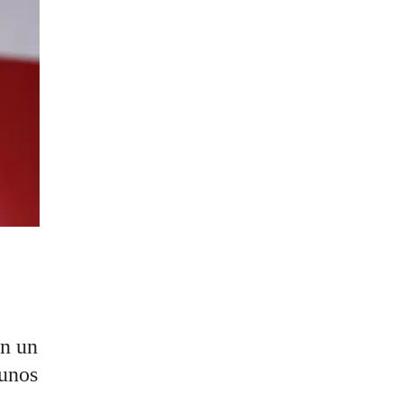
on un
gunos