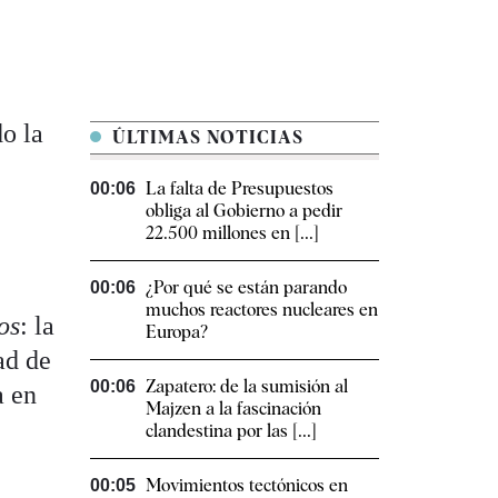
o la
ÚLTIMAS NOTICIAS
La falta de Presupuestos
00:06
obliga al Gobierno a pedir
22.500 millones en [...]
¿Por qué se están parando
00:06
muchos reactores nucleares en
ios
: la
Europa?
ad de
Zapatero: de la sumisión al
00:06
a en
Majzen a la fascinación
clandestina por las [...]
Movimientos tectónicos en
00:05