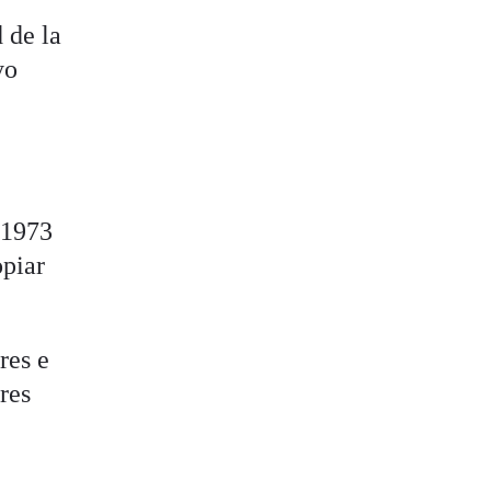
 de la
yo
 1973
opiar
res e
res