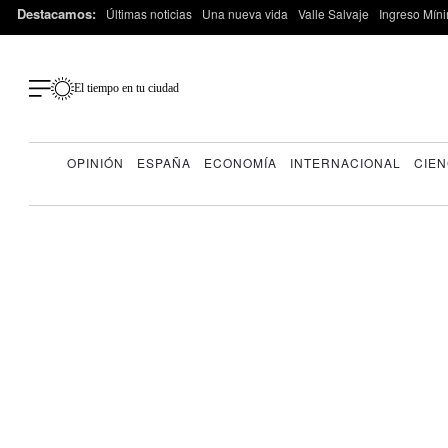
Destacamos:
Últimas noticias
Una nueva vida
Valle Salvaje
Ingreso Míni
El tiempo en tu ciudad
OPINIÓN
ESPAÑA
ECONOMÍA
INTERNACIONAL
CIEN