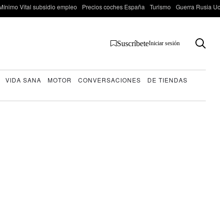
Mínimo Vital subsidio empleo
Precios coches España
Turismo
Guerra Rusia Ucr
Suscríbete
Iniciar sesión
VIDA SANA
MOTOR
CONVERSACIONES
DE TIENDAS