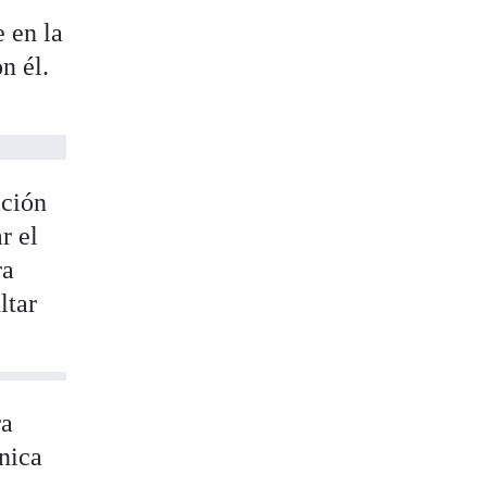
 en la
n él.
.
ición
r el
ra
ltar
ra
cnica