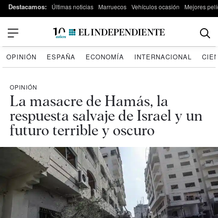
Destacamos:
Últimas noticias
Marruecos
Vehículos ocasión
Mejores pelí
OPINIÓN
ESPAÑA
ECONOMÍA
INTERNACIONAL
CIE
OPINIÓN
La masacre de Hamás, la
respuesta salvaje de Israel y un
futuro terrible y oscuro