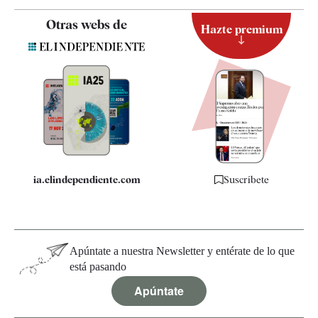
Contacto
Otras webs de
Hazte premium
Suscripción
Newsletter
Apps
Quiénes somos
Especificaciones
ia.elindependiente.com
Suscríbete
Apúntate a nuestra Newsletter y entérate de lo que
está pasando
Apúntate