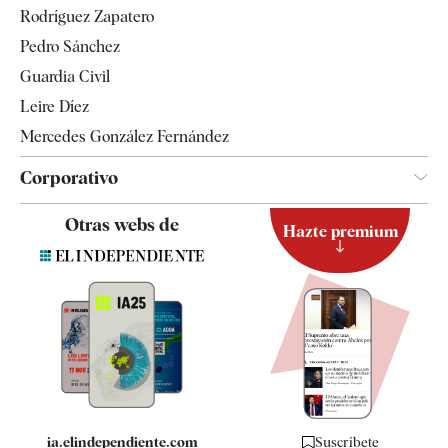
Rodríguez Zapatero
Televisión
Pedro Sánchez
Tendencias
Guardia Civil
Leire Díez
Mercedes González Fernández
Corporativo
Contacto
Otras webs de
Hazte premium
Suscripción
Newsletter
Apps
Quiénes somos
Especificaciones
ia.elindependiente.com
Suscríbete