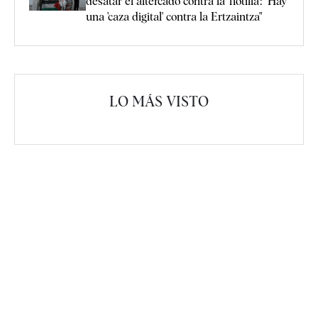
desatar el altercado contra la 'flotilla': "Hay
una 'caza digital' contra la Ertzaintza"
LO MÁS VISTO