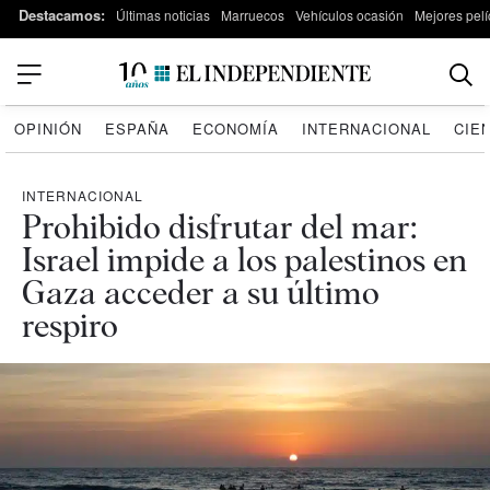
Destacamos:
Últimas noticias
Marruecos
Vehículos ocasión
Mejores pelí
OPINIÓN
ESPAÑA
ECONOMÍA
INTERNACIONAL
CIE
INTERNACIONAL
Prohibido disfrutar del mar:
Israel impide a los palestinos en
Gaza acceder a su último
respiro