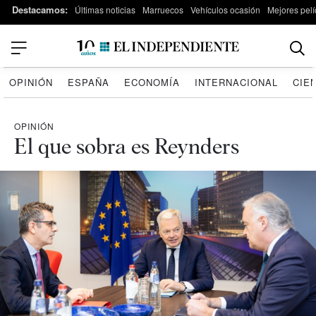
Destacamos:
Últimas noticias
Marruecos
Vehículos ocasión
Mejores pelí
OPINIÓN
ESPAÑA
ECONOMÍA
INTERNACIONAL
CIE
OPINIÓN
El que sobra es Reynders