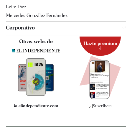
Leire Díez
Mercedes González Fernández
Corporativo
Contacto
Otras webs de
Hazte premium
Suscripción
Newsletter
Apps
Quiénes somos
Especificaciones
ia.elindependiente.com
Suscríbete