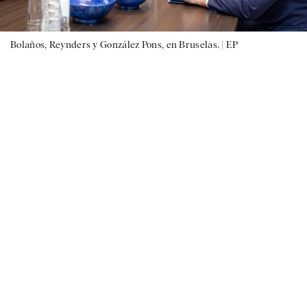
Bolaños, Reynders y González Pons, en Bruselas. |
EP