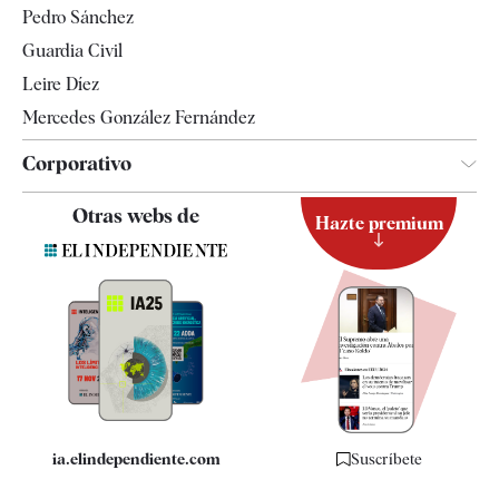
Pedro Sánchez
Tendencias
Guardia Civil
Leire Díez
Mercedes González Fernández
Corporativo
Contacto
Otras webs de
Hazte premium
Suscripción
Newsletter
Apps
Quiénes somos
Especificaciones
ia.elindependiente.com
Suscríbete