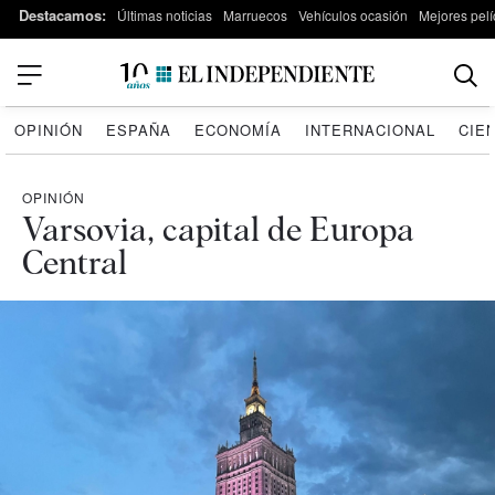
Destacamos:
Últimas noticias
Marruecos
Vehículos ocasión
Mejores pelí
OPINIÓN
ESPAÑA
ECONOMÍA
INTERNACIONAL
CIE
OPINIÓN
Varsovia, capital de Europa
Central