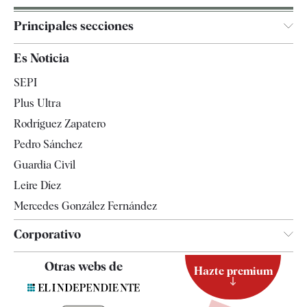
Principales secciones
España
Es Noticia
Economía
SEPI
Internacional
Plus Ultra
Gente
Rodríguez Zapatero
Televisión
Pedro Sánchez
Tendencias
Guardia Civil
Leire Díez
Mercedes González Fernández
Corporativo
Contacto
Otras webs de
Hazte premium
Suscripción
Newsletter