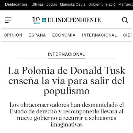
Destacamos:
Últimas noticias
Marlaska Ceuta
Gobierno relación Marruec
OPINIÓN
ESPAÑA
ECONOMÍA
INTERNACIONAL
CIE
INTERNACIONAL
La Polonia de Donald Tusk
enseña la vía para salir del
populismo
Los ultraconservadores han desmantelado el
Estado de derecho y recomponerlo llevará al
nuevo gobierno a recurrir a soluciones
imaginativas