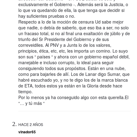
exclusivamente el Gobierno -. Además será la Justicia, o
lo que va quedando de ella, la que tenga que decidir si
hay suficientes pruebas o no.
Respecto a lo de la moción de censura Ud sabe mejor
que nadie, o debía de saberlo, que eso iba a ser, no solo
un fracaso total, si no al final una exaltación de júbilo y de
triunfo del Sr Presidente del Gobierno y de sus
correveidiles. Al PNV y a Junts lo de los valores,
principios, ética, etc, etc, les importa un comino. Lo suyo
son sus “ países “ y ahora con un gobierno español débil,
manejable e incluso corrupto, lo ideal para seguir
consiguiendo todos sus propósitos. Están en una nube,
como para bajarles de allí. Los de Lanar digo Sumar, que
habré escuchado yo, y no te digo los de la marca blanca
de ETA, todos estos ya están en la Gloria desde hace
tiempo.
Por lo menos ya ha conseguido algo con esta querella.El
“… y tú más “
HACE 2 AÑOS
vinador65