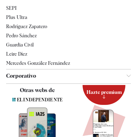
Economía
SEPI
Internacional
Plus Ultra
Gente
Rodríguez Zapatero
Televisión
Pedro Sánchez
Tendencias
Guardia Civil
Leire Díez
Mercedes González Fernández
Corporativo
Contacto
Otras webs de
Hazte premium
Suscripción
Newsletter
Apps
Quiénes somos
Especificaciones