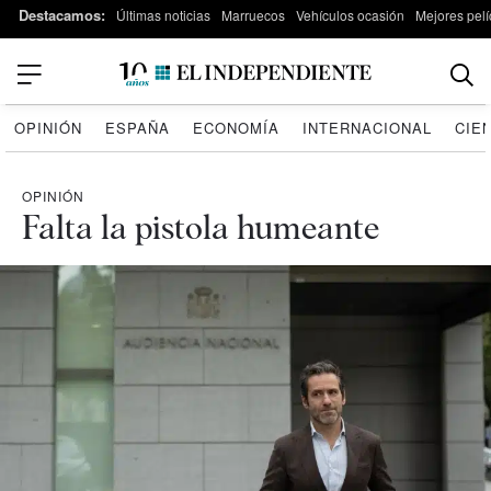
Destacamos:
Últimas noticias
Marruecos
Vehículos ocasión
Mejores pelí
OPINIÓN
ESPAÑA
ECONOMÍA
INTERNACIONAL
CIE
OPINIÓN
Falta la pistola humeante