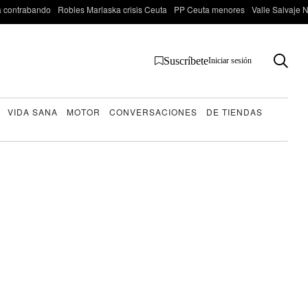
 contrabando
Robles Marlaska crisis Ceuta
PP Ceuta menores
Valle Salvaje N
Suscríbete
Iniciar sesión
VIDA SANA
MOTOR
CONVERSACIONES
DE TIENDAS