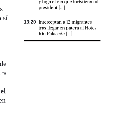
y fuga el día que invistieron al
president [...]
s
 sí
Interceptan a 12 migrantes
13:20
tras llegar en patera al Hotes
Riu Palacede [...]
 de
tra
el
en
a