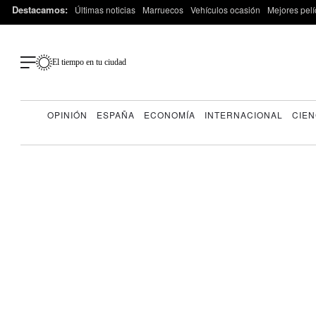
Destacamos:
Últimas noticias
Marruecos
Vehículos ocasión
Mejores pelí
El tiempo en tu ciudad
OPINIÓN
ESPAÑA
ECONOMÍA
INTERNACIONAL
CIEN