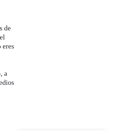
s de
el
o eres
, a
edios