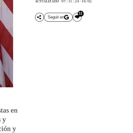
07 / 11 / 24 - 16: 02
ACTUALIZADO
11
Seguir en
tas en
s y
ción y