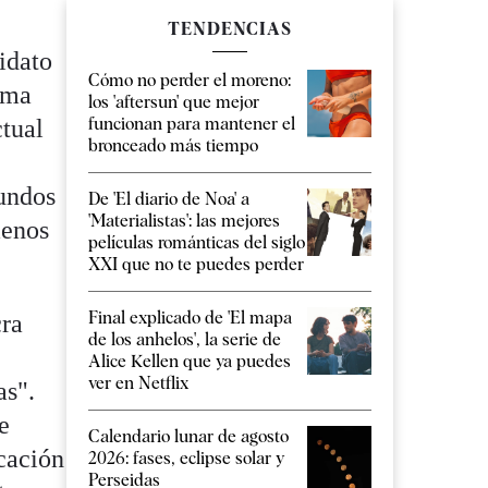
TENDENCIAS
didato
Cómo no perder el moreno:
isma
los 'aftersun' que mejor
funcionan para mantener el
ctual
bronceado más tiempo
fundos
De 'El diario de Noa' a
'Materialistas': las mejores
menos
películas románticas del siglo
XXI que no te puedes perder
Final explicado de 'El mapa
cra
de los anhelos', la serie de
Alice Kellen que ya puedes
ver en Netflix
as".
e
Calendario lunar de agosto
cación
2026: fases, eclipse solar y
Perseidas