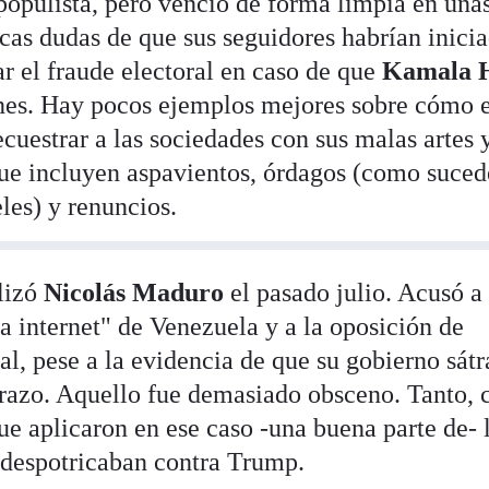
 populista, pero venció de forma limpia en una
ocas dudas de que sus seguidores habrían inici
 el fraude electoral en caso de que
Kamala H
ones. Hay pocos ejemplos mejores sobre cómo 
ecuestrar a las sociedades con sus malas artes 
ue incluyen aspavientos, órdagos (como suced
les) y renuncios.
ilizó
Nicolás Maduro
el pasado julio. Acusó a 
la internet" de Venezuela y a la oposición de
l, pese a la evidencia de que su gobierno sát
azo. Aquello fue demasiado obsceno. Tanto,
que aplicaron en ese caso -una buena parte de- 
s despotricaban contra Trump.