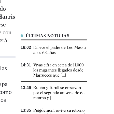
s
ado
arris
ese
y con
ÚLTIMAS NOTICIAS
erá
Fallece el padre de Leo Messu
16:02
a los 68 años
Vivas cifra en cerca de 11.000
14:31
las
los migrantes llegados desde
Marruecos que [...]
rapa
Rufián y Turull se enzarzan
13:46
 como
por el segundo aniversario del
retorno y [...]
los
Puigdemont revive su retorno
13:35