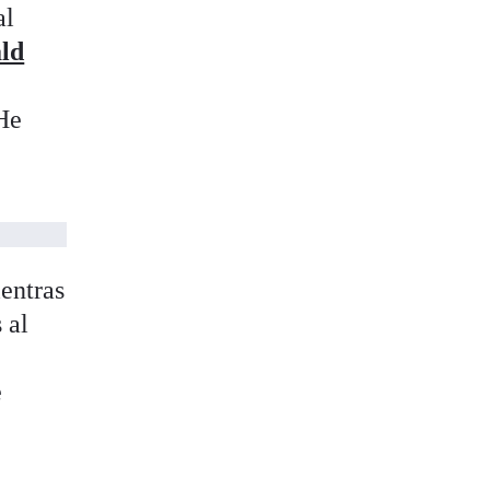
al
ald
 He
entras
 al
e