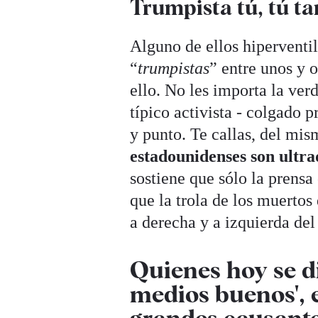
Trumpista tú, tú t
Alguno de ellos hiperventi
“
trumpistas
” entre unos y 
ello. No les importa la verd
típico activista - colgado 
y punto. Te callas, del mi
estadounidenses son ultra
sostiene que sólo la prensa
que la trola de los muerto
a derecha y a izquierda del
Quienes hoy se d
medios buenos', 
grandes causante