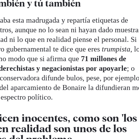
ambién y tú también
laba esta madrugada y repartía etiquetas de
otros, aunque no lo sean ni hayan dado muestra
ad ni lo que en realidad piense el personal. Si 
pro gubernamental te dice que eres
trumpista
, l
smo modo que si afirma que
71 millones de
derechistas y negacionistas por apoyarle
; o
 conservadora difunde bulos, pese, por ejemplo
s del aparcamiento de Bonaire la difundieran m
 espectro político.
icen inocentes, como son 'los
en realidad son unos de los
s del problema.