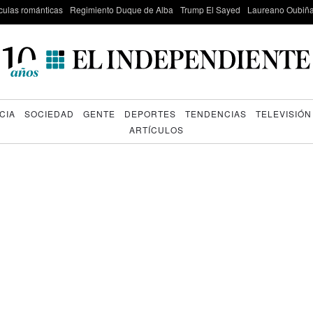
culas románticas
Regimiento Duque de Alba
Trump El Sayed
Laureano Oubiña
CIA
SOCIEDAD
GENTE
DEPORTES
TENDENCIAS
TELEVISIÓN
ARTÍCULOS