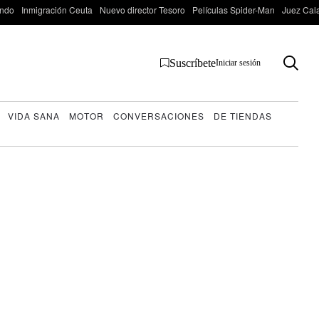
ondo
Inmigración Ceuta
Nuevo director Tesoro
Películas Spider-Man
Juez Cal
Suscríbete
Iniciar sesión
VIDA SANA
MOTOR
CONVERSACIONES
DE TIENDAS