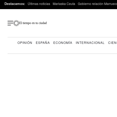
Destacamos:
Últimas noticias
Marlaska Ceuta
Gobierno relación Marruec
El tiempo en tu ciudad
OPINIÓN
ESPAÑA
ECONOMÍA
INTERNACIONAL
CIEN