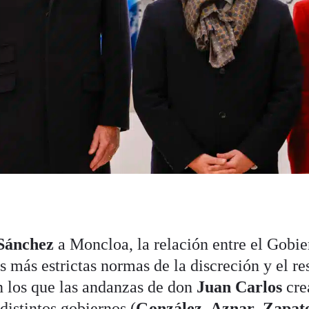
Sánchez
a Moncloa, la relación entre el Gobie
s más estrictas normas de la discreción y el re
n los que las andanzas de don
Juan Carlos
cre
distintos gobiernos (
González
,
Aznar
,
Zapat