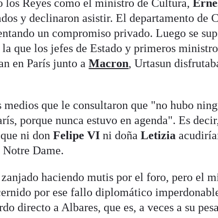
 los Reyes como el ministro de Cultura,
Erne
tados y declinaron asistir. El departamento de 
umentando un compromiso privado. Luego se su
 la que los jefes de Estado y primeros ministro
n en París junto a
Macron
, Urtasun disfrutab
s medios que le consultaron que "no hubo nin
París, porque nunca estuvo en agenda". Es decir
 que ni don
Felipe VI
ni doña
Letizia
acudiría
e Notre Dame.
zanjado haciendo mutis por el foro, pero el mi
cernido por ese fallo diplomático imperdonabl
do directo a Albares, que es, a veces a su pesa