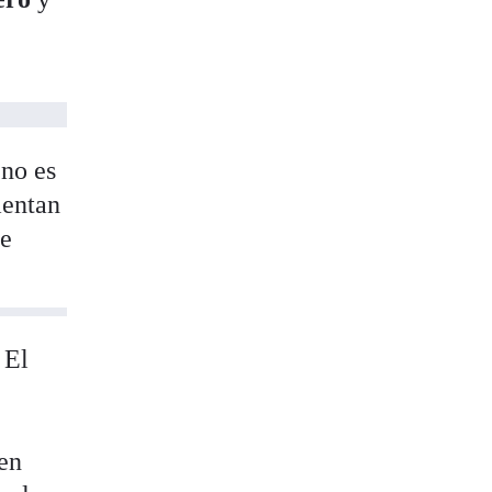
 no es
mentan
de
 El
 en