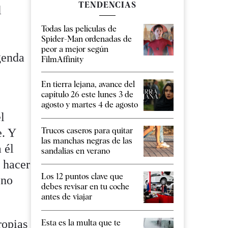
TENDENCIAS
l
Todas las películas de
Spider-Man ordenadas de
peor a mejor según
agenda
FilmAffinity
En tierra lejana, avance del
capítulo 26 este lunes 3 de
agosto y martes 4 de agosto
l
Trucos caseros para quitar
e. Y
las manchas negras de las
 él
sandalias en verano
a hacer
Los 12 puntos clave que
 no
debes revisar en tu coche
antes de viajar
ropias
Esta es la multa que te