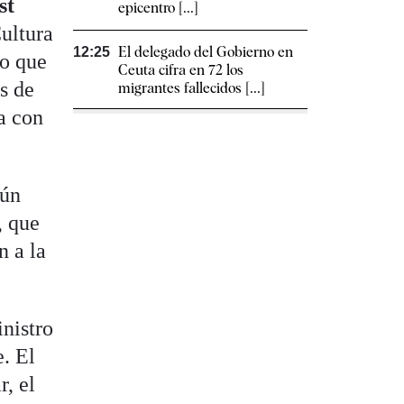
st
epicentro [...]
Cultura
El delegado del Gobierno en
12:25
po que
Ceuta cifra en 72 los
s de
migrantes fallecidos [...]
a con
gún
, que
n a la
nistro
e. El
r, el