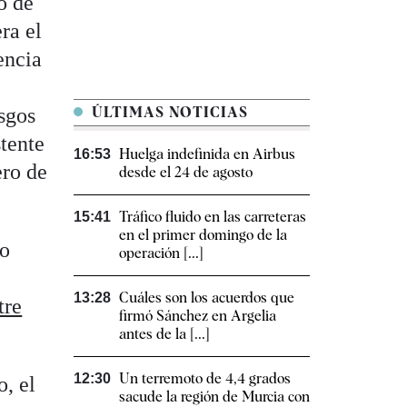
o de
ra el
encia
sgos
ÚLTIMAS NOTICIAS
stente
Huelga indefinida en Airbus
16:53
ero de
desde el 24 de agosto
Tráfico fluido en las carreteras
15:41
en el primer domingo de la
no
operación [...]
Cuáles son los acuerdos que
13:28
tre
firmó Sánchez en Argelia
antes de la [...]
Un terremoto de 4,4 grados
12:30
o, el
sacude la región de Murcia con