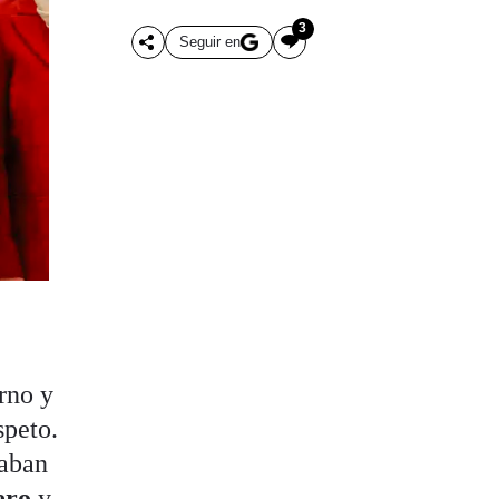
3
Seguir en
rno y
speto.
aban
ero
y