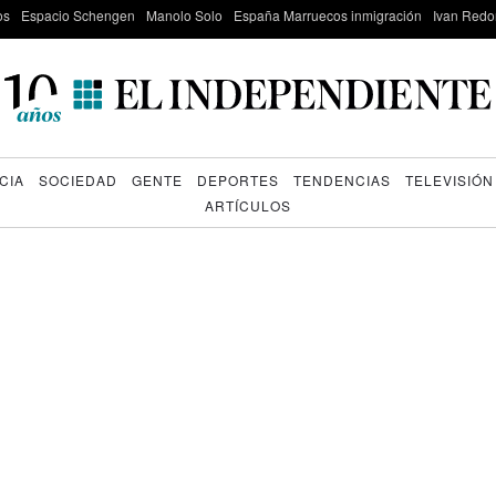
os
Espacio Schengen
Manolo Solo
España Marruecos inmigración
Ivan Red
CIA
SOCIEDAD
GENTE
DEPORTES
TENDENCIAS
TELEVISIÓN
ARTÍCULOS