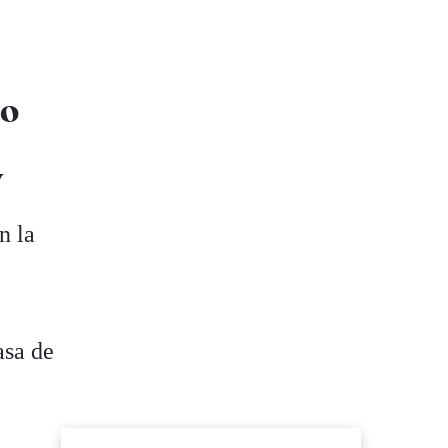
ro
y
n la
asa de