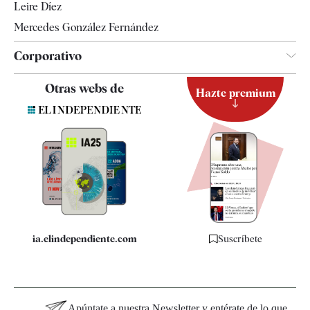
Leire Díez
Mercedes González Fernández
Corporativo
Contacto
Otras webs de
Hazte premium
Suscripción
Newsletter
Apps
Quiénes somos
Especificaciones
ia.elindependiente.com
Suscríbete
Apúntate a nuestra Newsletter y entérate de lo que