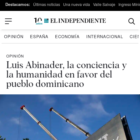
Destacamos:
Últimas noticias
Una nueva vida
Valle Salvaje
Ingreso Míni
OPINIÓN
ESPAÑA
ECONOMÍA
INTERNACIONAL
CIE
OPINIÓN
Luis Abinader, la conciencia y
la humanidad en favor del
pueblo dominicano