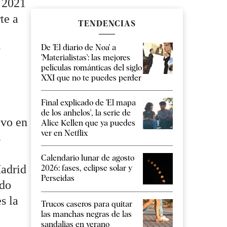
 2021
te a
TENDENCIAS
De 'El diario de Noa' a
y
'Materialistas': las mejores
películas románticas del siglo
XXI que no te puedes perder
Final explicado de 'El mapa
de los anhelos', la serie de
uvo en
Alice Kellen que ya puedes
ver en Netflix
s
Calendario lunar de agosto
Madrid
2026: fases, eclipse solar y
Perseidas
ido
s la
Trucos caseros para quitar
las manchas negras de las
sandalias en verano