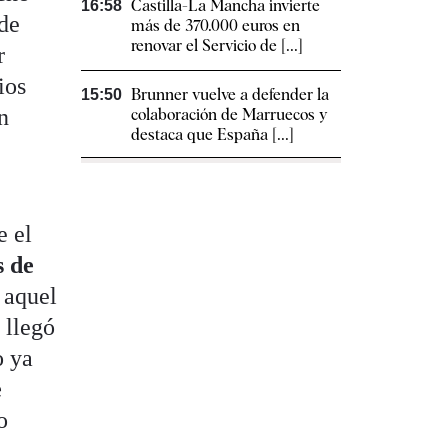
Castilla-La Mancha invierte
16:58
 de
más de 370.000 euros en
renovar el Servicio de [...]
r
ios
Brunner vuelve a defender la
15:50
n
colaboración de Marruecos y
destaca que España [...]
e el
s de
 aquel
 llegó
o ya
e
o