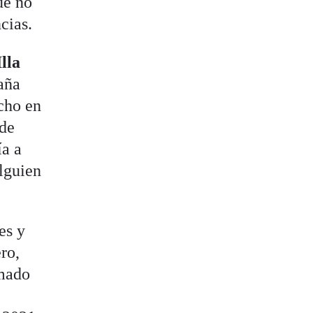
ue no
cias.
lla
aña
cho en
 de
ía a
alguien
es y
ro,
rmado