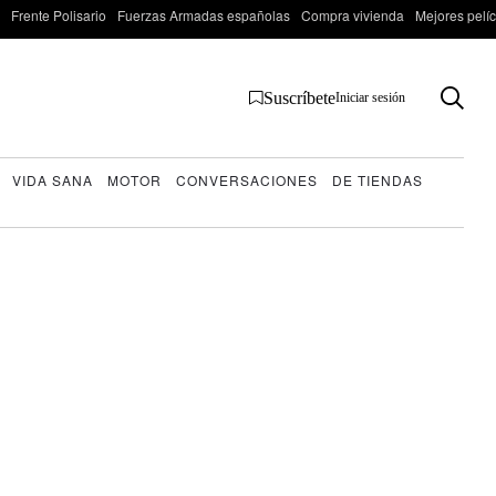
Frente Polisario
Fuerzas Armadas españolas
Compra vivienda
Mejores pelí
Suscríbete
Iniciar sesión
VIDA SANA
MOTOR
CONVERSACIONES
DE TIENDAS