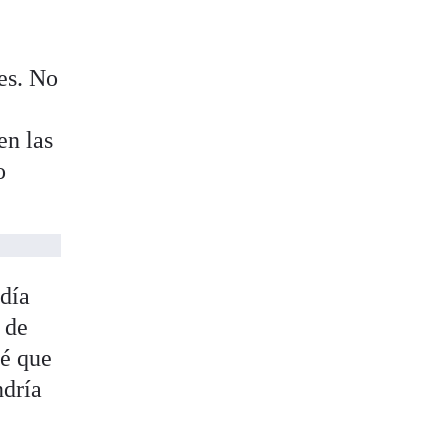
res. No
en las
o
ndía
 de
Sé que
ndría