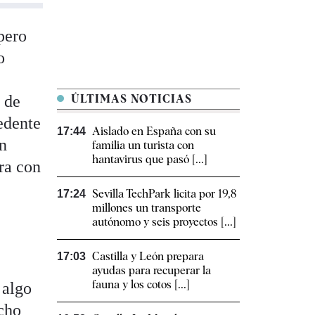
pero
o
 de
ÚLTIMAS NOTICIAS
edente
Aislado en España con su
17:44
ón
familia un turista con
hantavirus que pasó [...]
ra con
Sevilla TechPark licita por 19,8
17:24
millones un transporte
autónomo y seis proyectos [...]
Castilla y León prepara
17:03
ayudas para recuperar la
fauna y los cotos [...]
 algo
echo