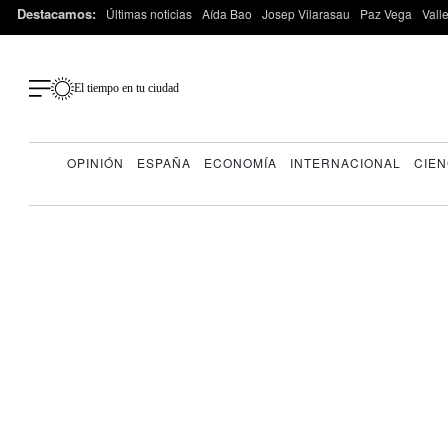
Destacamos:
Últimas noticias
Aída Bao
Josep Vilarasau
Paz Vega
Vall
El tiempo en tu ciudad
OPINIÓN
ESPAÑA
ECONOMÍA
INTERNACIONAL
CIEN