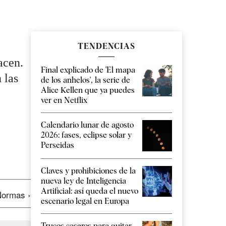
TENDENCIAS
acen.
Final explicado de 'El mapa
 las
de los anhelos', la serie de
Alice Kellen que ya puedes
ver en Netflix
Calendario lunar de agosto
2026: fases, eclipse solar y
Perseidas
Claves y prohibiciones de la
nueva ley de Inteligencia
Artificial: así queda el nuevo
ormas ›
escenario legal en Europa
Trucos caseros para quitar