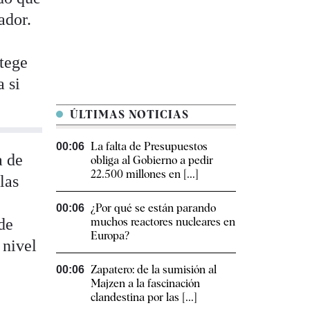
ador.
otege
 si
ÚLTIMAS NOTICIAS
La falta de Presupuestos
00:06
a de
obliga al Gobierno a pedir
22.500 millones en [...]
las
¿Por qué se están parando
00:06
 de
muchos reactores nucleares en
Europa?
 nivel
Zapatero: de la sumisión al
00:06
Majzen a la fascinación
clandestina por las [...]