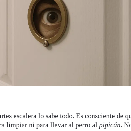
rtes escalera lo sabe todo. Es consciente de q
a limpiar ni para llevar al perro al
pipicán
. N