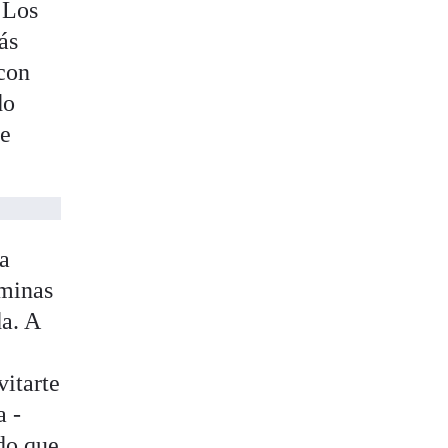
 Los
ás
 con
do
de
 a
aminas
a. A
vitarte
a -
do que