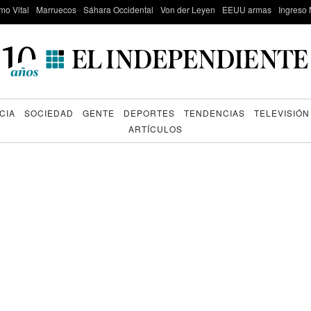
mo Vital
Marruecos
Sáhara Occidental
Von der Leyen
EEUU armas
Ingreso 
CIA
SOCIEDAD
GENTE
DEPORTES
TENDENCIAS
TELEVISIÓN
ARTÍCULOS