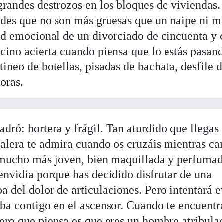
grandes destrozos en los bloques de viviendas.
redes que no son más gruesas que un naipe ni m
dad emocional de un divorciado de cincuenta y
ecino acierta cuando piensa que lo estás pasan
tineo de botellas, pisadas de bachata, desfile 
oras.
dró: hortera y frágil. Tan aturdido que llegas
calera te admira cuando os cruzáis mientras c
mucho más joven, bien maquillada y perfumad
envidia porque has decidido disfrutar de una
a del dolor de articulaciones. Pero intentará e
suba contigo en el ascensor. Cuando te encuentr
mero que piensa es que eres un hombre atribula