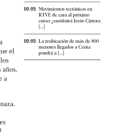
Movimientos tectónicos en
00:05
RTVE de cara al próximo
curso: ¿sustituirá Jesús Cintora
[...]
a
La reubicación de más de 800
00:05
menores llegados a Ceuta
que el
pondrá a [...]
los
s años.
e a
enaza.
es
l