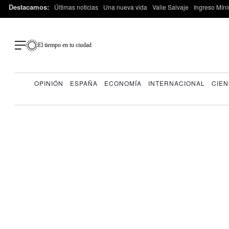
Destacamos:
Últimas noticias
Una nueva vida
Valle Salvaje
Ingreso Míni
El tiempo en tu ciudad
OPINIÓN
ESPAÑA
ECONOMÍA
INTERNACIONAL
CIEN