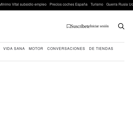
Mínimo Vital subsidio empleo
Precios coches España
Turismo
Guerra Rusia Ucr
Suscríbete
Iniciar sesión
VIDA SANA
MOTOR
CONVERSACIONES
DE TIENDAS