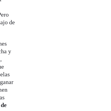
Pero
bajo de
nes
cha y
,
ue
elas
 ganar
rmen
as
 de