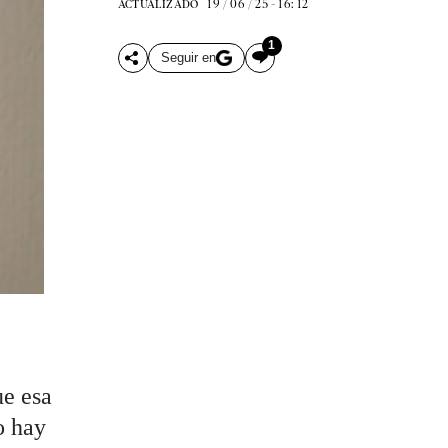
19 / 06 / 25 - 16: 12
ACTUALIZADO
1
Seguir en
ue esa
o hay