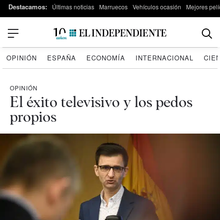
Destacamos:
Últimas noticias
Marruecos
Vehículos ocasión
Mejores pelí
OPINIÓN
ESPAÑA
ECONOMÍA
INTERNACIONAL
CIE
OPINIÓN
El éxito televisivo y los pedos
propios