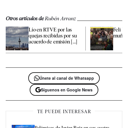
Otros artículos de
Rubén Arranz
Lío en RTVE por las
Feli Ve
quejas recibidas por su
muñec
acuerdo de emisión [...]
Únete al canal de Whatsapp
Síguenos en Google News
TE PUEDE INTERESAR
Polémicas de Javier Ruiz en sus cuatro