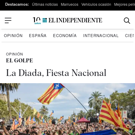
Destacamos:
Últimas noticias
Marruecos
Vehículos ocasión
Mejores pelí
OPINIÓN
ESPAÑA
ECONOMÍA
INTERNACIONAL
CIE
OPINIÓN
EL GOLPE
La Diada, Fiesta Nacional