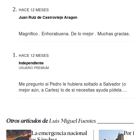
HACE 12 MESES
Juan Ruiz de Castroviejo Aragon
Magnifico . Enhorabuena. De lo mejor . Muchas gracias.
HACE 12 MESES
Independiente
USUARIO PREMIUM
Me pregunto si Pedro le hubiera soltado a Salvador (o
mejor aún, a Carles) lo de si necesitas ayuda pídela….
Otros artículos de
Luis Miguel Fuentes
La emergencia nacional
Por fav
es Sánchez