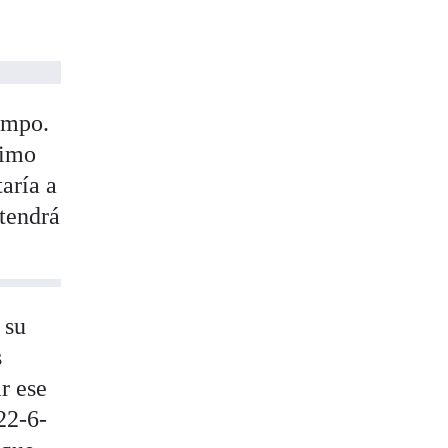
empo.
timo
aría a
 tendrá
 su
s
r ese
22-6-