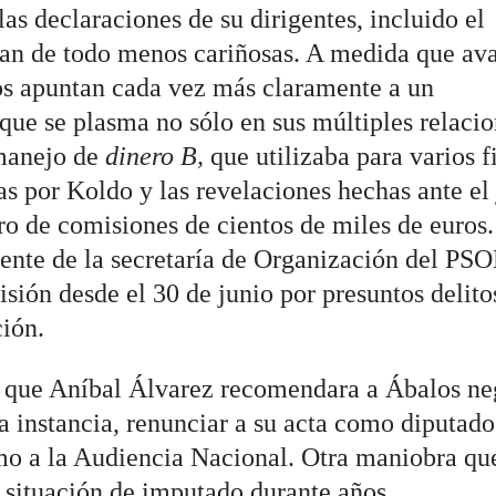
as declaraciones de su dirigentes, incluido el
ran de todo menos cariñosas. A medida que av
cios apuntan cada vez más claramente a un
que se plasma no sólo en sus múltiples relaci
 manejo de
dinero B,
que utilizaba para varios f
s por Koldo y las revelaciones hechas ante el
o de comisiones de cientos de miles de euros.
rente de la secretaría de Organización del PSO
risión desde el 30 de junio por presuntos delito
ción.
o que Aníbal Álvarez recomendara a Ábalos ne
ma instancia, renunciar a su acta como diputado
mo a la Audiencia Nacional. Otra maniobra qu
u situación de imputado durante años.