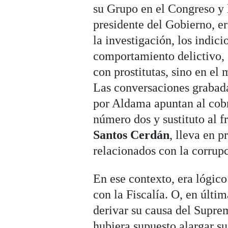
su Grupo en el Congreso y l
presidente del Gobierno, e
la investigación, los indi
comportamiento delictivo, 
con prostitutas, sino en el
Las conversaciones grabada
por Aldama apuntan al cobr
número dos y sustituto al f
Santos Cerdán
, lleva en p
relacionados con la corrup
En ese contexto, era lógic
con la Fiscalía. O, en últi
derivar su causa del Supre
hubiera supuesto alargar s