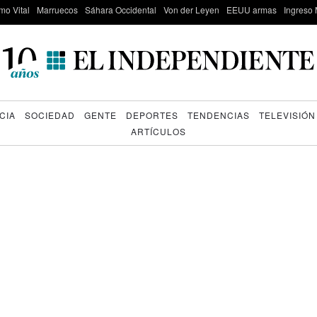
mo Vital
Marruecos
Sáhara Occidental
Von der Leyen
EEUU armas
Ingreso 
CIA
SOCIEDAD
GENTE
DEPORTES
TENDENCIAS
TELEVISIÓN
ARTÍCULOS