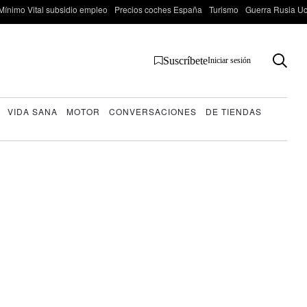
Mínimo Vital subsidio empleo
Precios coches España
Turismo
Guerra Rusia Ucr
Suscríbete
Iniciar sesión
VIDA SANA
MOTOR
CONVERSACIONES
DE TIENDAS