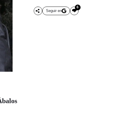
6
Seguir en
Ábalos
,