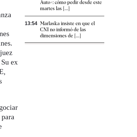
Auto+: cómo pedir desde este
martes las [...]
anza
Marlaska insiste en que el
13:54
CNI no informó de las
ones
dimensiones de [...]
ines.
 juez
 Su ex
E,
s
gociar
 para
e