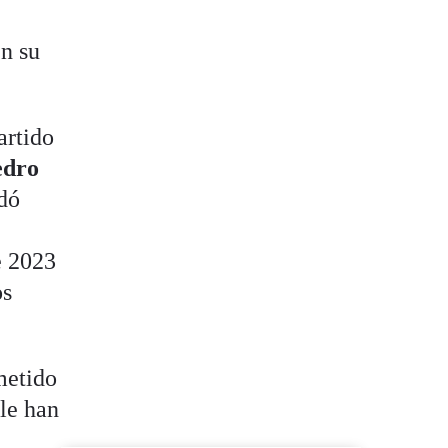
en su
artido
edro
rdó
e 2023
os
metido
 le han