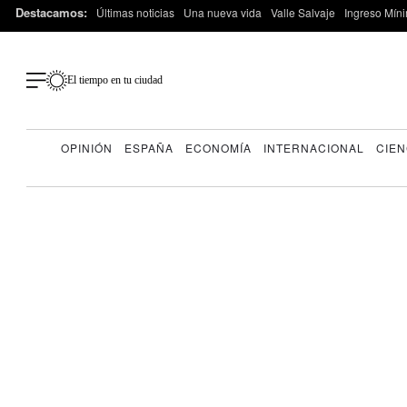
Destacamos:
Últimas noticias
Una nueva vida
Valle Salvaje
Ingreso Míni
El tiempo en tu ciudad
OPINIÓN
ESPAÑA
ECONOMÍA
INTERNACIONAL
CIEN