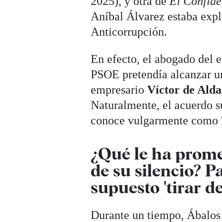
2025), y otra de
El Confide
Aníbal Álvarez estaba expl
Anticorrupción.
En efecto, el abogado del e
PSOE pretendía alcanzar un 
empresario
Víctor de Ald
Naturalmente, el acuerdo su
conoce vulgarmente como 't
¿Qué le ha prome
de su silencio? P
supuesto 'tirar d
Durante un tiempo, Ábalos 