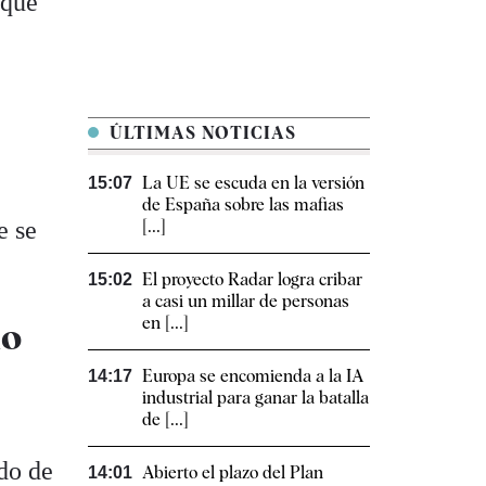
 que
l
ÚLTIMAS NOTICIAS
La UE se escuda en la versión
15:07
de España sobre las mafias
e se
[...]
El proyecto Radar logra cribar
15:02
a casi un millar de personas
en [...]
io
Europa se encomienda a la IA
14:17
industrial para ganar la batalla
de [...]
do de
Abierto el plazo del Plan
14:01