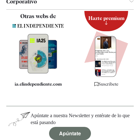
Corporativo
Contacto
Otras webs de
Hazte premium
Suscripción
Newsletter
Apps
Quiénes somos
Especificaciones
ia.elindependiente.com
Suscríbete
Apúntate a nuestra Newsletter y entérate de lo que
está pasando
Apúntate