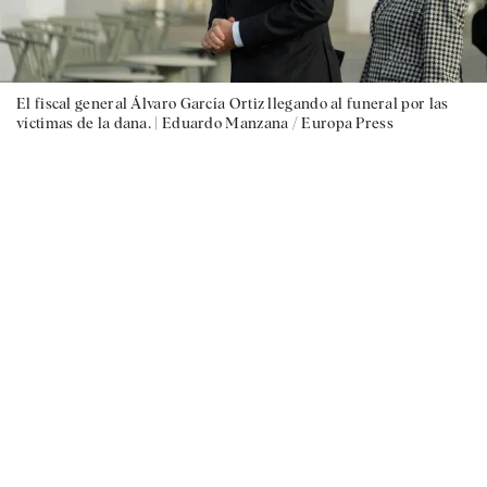
El fiscal general Álvaro García Ortiz llegando al funeral por las
víctimas de la dana. |
Eduardo Manzana / Europa Press