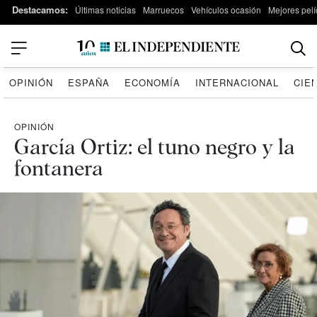
Destacamos:
Últimas noticias
Marruecos
Vehículos ocasión
Mejores pelí
OPINIÓN
ESPAÑA
ECONOMÍA
INTERNACIONAL
CIE
OPINIÓN
García Ortiz: el tuno negro y la
fontanera