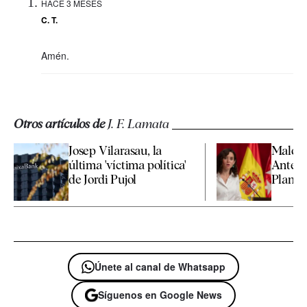
HACE 3 MESES
C. T.
Amén.
Otros artículos de
J. F. Lamata
Josep Vilarasau, la
Malos r
última 'víctima política'
Antena
de Jordi Pujol
Planif
Únete al canal de Whatsapp
Síguenos en Google News