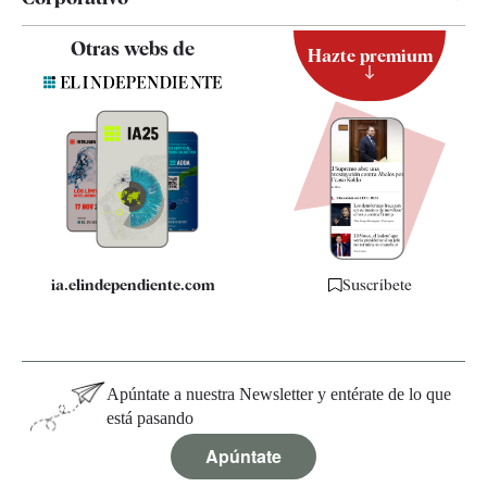
Contacto
Otras webs de
Hazte premium
Suscripción
Newsletter
Apps
Quiénes somos
Especificaciones
ia.elindependiente.com
Suscríbete
Apúntate a nuestra Newsletter y entérate de lo que
está pasando
Apúntate