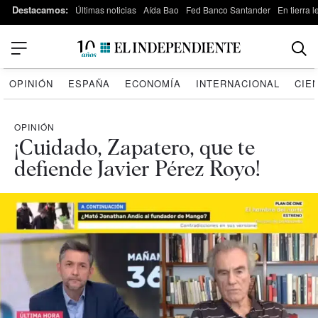
Destacamos:
Últimas noticias
Aída Bao
Fed Banco Santander
En tierra 
OPINIÓN
ESPAÑA
ECONOMÍA
INTERNACIONAL
CIE
OPINIÓN
¡Cuidado, Zapatero, que te
defiende Javier Pérez Royo!