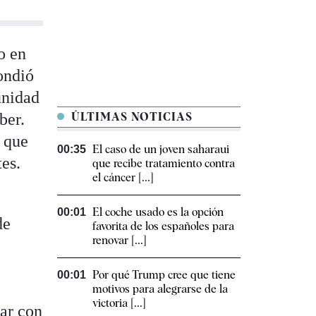
o en
ondió
unidad
ber.
ÚLTIMAS NOTICIAS
s que
El caso de un joven saharaui
00:35
es.
que recibe tratamiento contra
el cáncer [...]
El coche usado es la opción
00:01
de
favorita de los españoles para
renovar [...]
Por qué Trump cree que tiene
00:01
motivos para alegrarse de la
victoria [...]
nar con