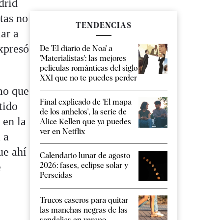
drid
tas no
TENDENCIAS
iar a
xpresó
De 'El diario de Noa' a
'Materialistas': las mejores
películas románticas del siglo
XXI que no te puedes perder
mo que
Final explicado de 'El mapa
tido
de los anhelos', la serie de
 en la
Alice Kellen que ya puedes
ver en Netflix
 a
ue ahí
Calendario lunar de agosto
e
2026: fases, eclipse solar y
Perseidas
Trucos caseros para quitar
las manchas negras de las
sandalias en verano