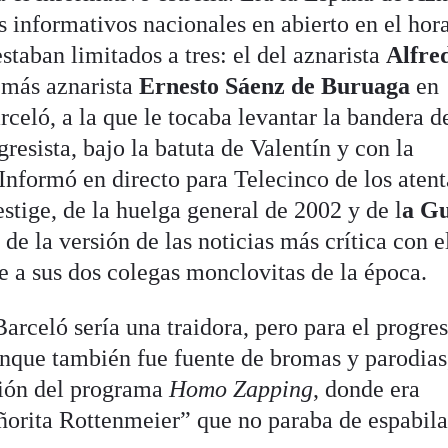
 informativos nacionales en abierto en el hor
estaban limitados a tres: el del aznarista
Alfre
 más aznarista
Ernesto Sáenz de Buruaga
en
celó, a la que le tocaba levantar la bandera d
resista, bajo la batuta de Valentín y con la
 Informó en directo para Telecinco de los aten
restige, de la huelga general de 2002 y de l
a G
 de la versión de las noticias más crítica con e
e a sus dos colegas monclovitas de la época.
Barceló sería una traidora, pero para el progre
Aunque también fue fuente de bromas y parodias
ción del programa
Homo Zapping
, donde era
orita Rottenmeier” que no paraba de espabila