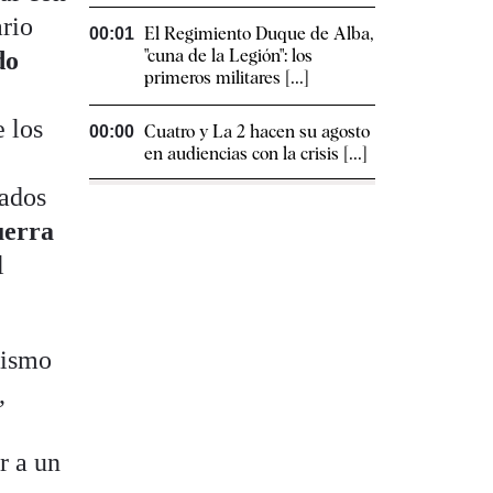
ario
El Regimiento Duque de Alba,
00:01
"cuna de la Legión": los
do
primeros militares [...]
e los
Cuatro y La 2 hacen su agosto
00:00
en audiencias con la crisis [...]
tados
uerra
l
sismo
,
r a un