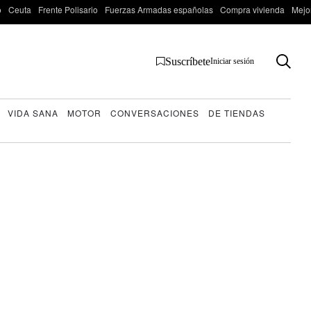
o
Ceuta
Frente Polisario
Fuerzas Armadas españolas
Compra vivienda
Mejo
Suscríbete
Iniciar sesión
VIDA SANA
MOTOR
CONVERSACIONES
DE TIENDAS