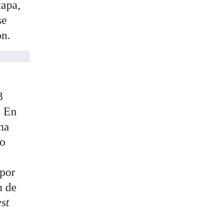
tapa,
se
ón.
3
. En
na
mo
 por
n de
st