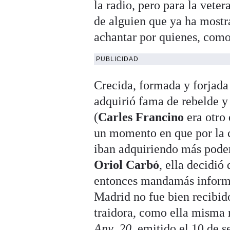
la radio, pero para la vete
de alguien que ya ha mostra
achantar por quienes, como 
PUBLICIDAD
Crecida, formada y forjada
adquirió fama de rebelde y
(
Carles Francino
era otro 
un momento en que por la co
iban adquiriendo más poder
Oriol Carbó
, ella decidió
entonces mandamás inform
Madrid no fue bien recibido
traidora, como ella misma 
Any, 20
, emitido el 10 de 