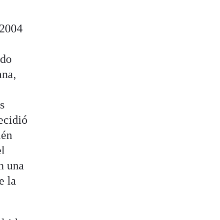
 2004
ndo
ana,
s
ecidió
ién
el
on una
e la