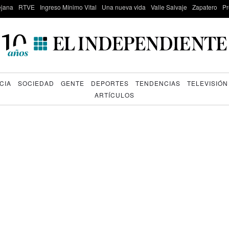
lejana
RTVE
Ingreso Mínimo Vital
Una nueva vida
Valle Salvaje
Zapatero
Pr
CIA
SOCIEDAD
GENTE
DEPORTES
TENDENCIAS
TELEVISIÓN
ARTÍCULOS