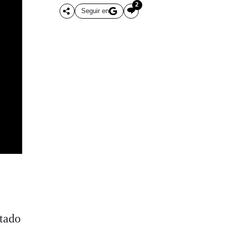
2
Seguir en
stado