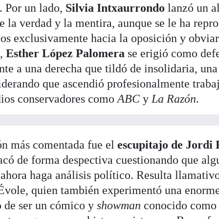
a. Por un lado,
Silvia Intxaurrondo
lanzó un a
re la verdad y la mentira, aunque se le ha repr
los exclusivamente hacia la oposición y obviar
o,
Esther López Palomera
se erigió como def
nte a una derecha que tildó de insolidaria, una
iderando que ascendió profesionalmente traba
dios conservadores como
ABC
y
La Razón
.
ión más comentada fue el
escupitajo de Jordi 
tacó de forma despectiva cuestionando que alg
ahora haga análisis político. Resulta llamativ
 Évole, quien también experimentó una enorm
ó de ser un cómico y
showman
conocido com