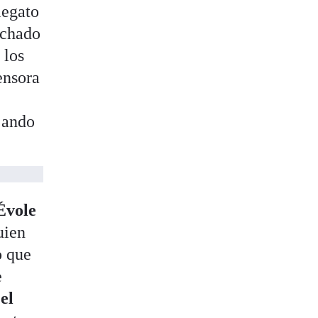
legato
ochado
 los
ensora
jando
Évole
uien
o que
e
o
el