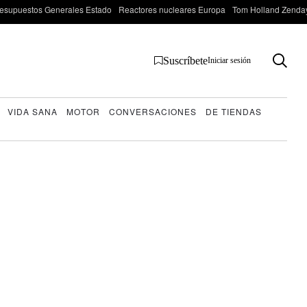
esupuestos Generales Estado
Reactores nucleares Europa
Tom Holland Zenda
Suscríbete
Iniciar sesión
VIDA SANA
MOTOR
CONVERSACIONES
DE TIENDAS