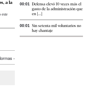
s, a la
Defensa elevó 10 veces más el
00:01
gasto de la administración que
en [...]
 este
Sin setenta mil voluntarios no
00:01
hay chantaje
ormas ›