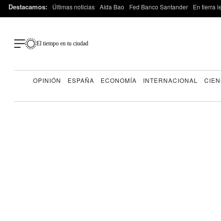
Destacamos:
Últimas noticias
Aída Bao
Fed Banco Santander
En tierra 
El tiempo en tu ciudad
OPINIÓN
ESPAÑA
ECONOMÍA
INTERNACIONAL
CIEN