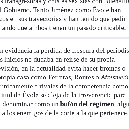
s transgresoras y chistes sexistas con Buenafu
del Gobierno. Tanto Jiménez como Évole han
cos en sus trayectorias y han tenido que pedir
ciando que ambos tienen un pasado criticable.
 evidencia la pérdida de frescura del periodis
s inicios no dudaba en reírse de su propia
visión, en la actualidad evita hacer bromas o
propia casa como Ferreras, Roures o
Atresmed
s únicamente a rivales de la competencia como
ctitud de Évole se aleja de la irreverencia para
ría denominar como un
bufón del régimen
, alg
r a los enemigos de la corte a la que pertenece.