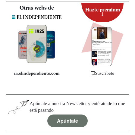
Contacto
Otras webs de
Hazte premium
Suscripción
Newsletter
Apps
Quiénes somos
Especificaciones
ia.elindependiente.com
Suscríbete
Apúntate a nuestra Newsletter y entérate de lo que
está pasando
Apúntate