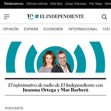
Destacamos:
Últimas noticias
Aída Bao
Josep Vilarasau
Paz Vega
Vall
OPINIÓN
ESPAÑA
ECONOMÍA
INTERNACIONAL
CIE
El informativo de radio de El Independiente con
Juanma Ortega y Mar Barberá
PODCASTS