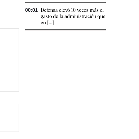
Defensa elevó 10 veces más el
00:01
gasto de la administración que
en [...]