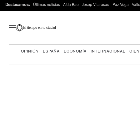
Destacamos:
Últimas noticias
Aída Bao
Josep Vilarasau
Paz Vega
Vall
El tiempo en tu ciudad
OPINIÓN
ESPAÑA
ECONOMÍA
INTERNACIONAL
CIEN