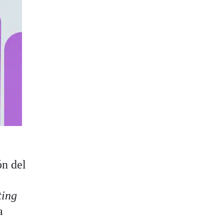
ón del
ting
a