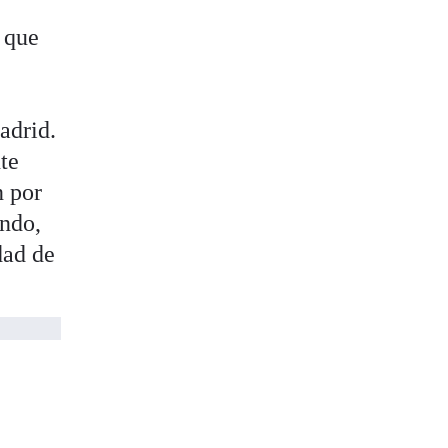
que
adrid.
nte
n por
undo,
dad de