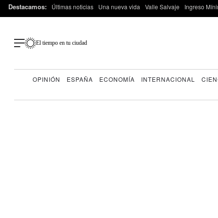
Destacamos:
Últimas noticias
Una nueva vida
Valle Salvaje
Ingreso Míni
El tiempo en tu ciudad
OPINIÓN
ESPAÑA
ECONOMÍA
INTERNACIONAL
CIEN