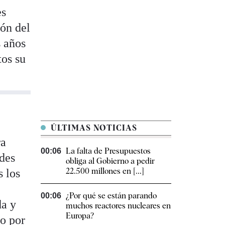
es
ión del
s años
tos su
ÚLTIMAS NOTICIAS
ra
La falta de Presupuestos
00:06
des
obliga al Gobierno a pedir
22.500 millones en [...]
s los
¿Por qué se están parando
00:06
da y
muchos reactores nucleares en
Europa?
ro por