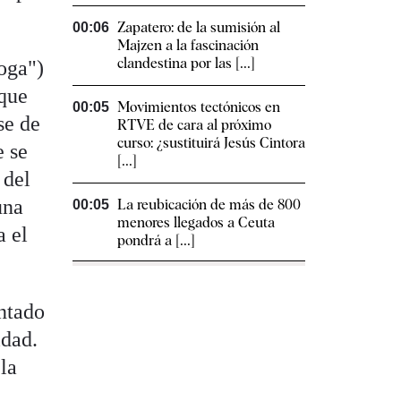
Zapatero: de la sumisión al
00:06
Majzen a la fascinación
clandestina por las [...]
toga")
rque
Movimientos tectónicos en
00:05
se de
RTVE de cara al próximo
curso: ¿sustituirá Jesús Cintora
e se
[...]
 del
una
La reubicación de más de 800
00:05
menores llegados a Ceuta
a el
pondrá a [...]
ntado
idad.
 la