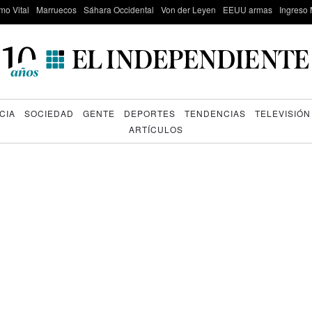
mo Vital
Marruecos
Sáhara Occidental
Von der Leyen
EEUU armas
Ingreso 
CIA
SOCIEDAD
GENTE
DEPORTES
TENDENCIAS
TELEVISIÓN
ARTÍCULOS