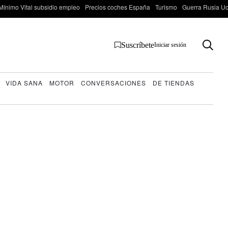
Mínimo Vital subsidio empleo
Precios coches España
Turismo
Guerra Rusia Ucr
Suscríbete
Iniciar sesión
VIDA SANA
MOTOR
CONVERSACIONES
DE TIENDAS