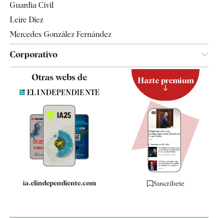
Guardia Civil
Leire Díez
Mercedes González Fernández
Corporativo
Contacto
Otras webs de
Hazte premium
Suscripción
Newsletter
Apps
Quiénes somos
Especificaciones
ia.elindependiente.com
Suscríbete