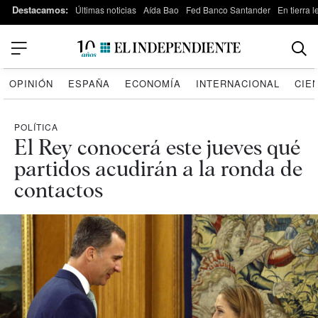
Destacamos:
Últimas noticias
Aída Bao
Fed Banco Santander
En tierra 
OPINIÓN
ESPAÑA
ECONOMÍA
INTERNACIONAL
CIE
POLÍTICA
El Rey conocerá este jueves qué
partidos acudirán a la ronda de
contactos