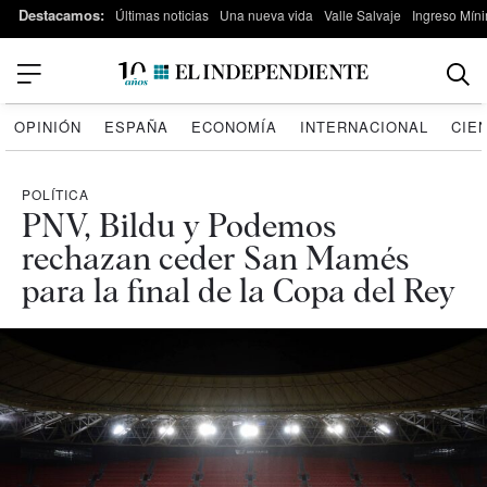
Destacamos:
Últimas noticias
Una nueva vida
Valle Salvaje
Ingreso Míni
OPINIÓN
ESPAÑA
ECONOMÍA
INTERNACIONAL
CIE
POLÍTICA
PNV, Bildu y Podemos
rechazan ceder San Mamés
para la final de la Copa del Rey