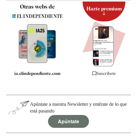
Contacto
Otras webs de
Hazte premium
Suscripción
Newsletter
Apps
Quiénes somos
Especificaciones
ia.elindependiente.com
Suscríbete
Apúntate a nuestra Newsletter y entérate de lo que
está pasando
Apúntate