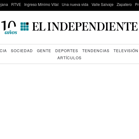
lejana
RTVE
Ingreso Mínimo Vital
Una nueva vida
Valle Salvaje
Zapatero
Pr
CIA
SOCIEDAD
GENTE
DEPORTES
TENDENCIAS
TELEVISIÓN
ARTÍCULOS