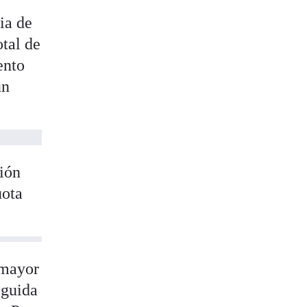
ia de
otal de
ento
un
sión
uota
 mayor
eguida