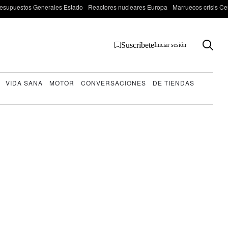
esupuestos Generales Estado
Reactores nucleares Europa
Marruecos crisis Ce
Suscríbete
Iniciar sesión
VIDA SANA
MOTOR
CONVERSACIONES
DE TIENDAS