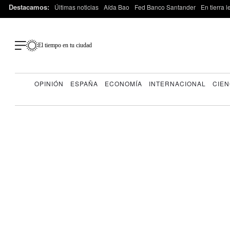
Destacamos:
Últimas noticias
Aída Bao
Fed Banco Santander
En tierra 
El tiempo en tu ciudad
OPINIÓN
ESPAÑA
ECONOMÍA
INTERNACIONAL
CIEN