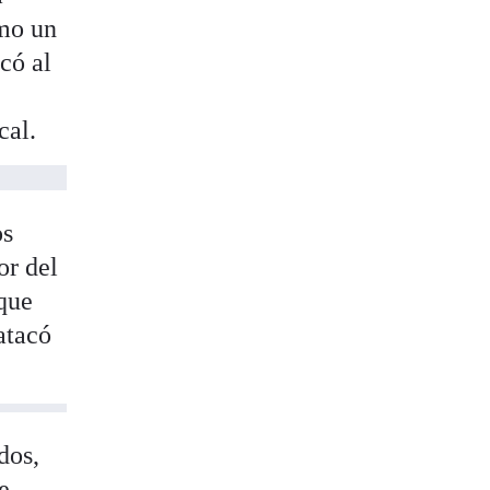
omo un
có al
cal.
os
or del
aque
atacó
dos,
de