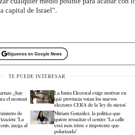
lizar cualquier medio posible para acabar con l
a capital de Israel".
Síguenos en Google News
TE PUEDE INTERESAR
 urnas: ¿hay
La Junta Electoral exige motivar en
ra el neonazi
qué provincia votan los nuevos
electores CERA de la 'ley de nietos'
ministro de
Miriam González, la política que
rización: "La
quiere resucitar el centro: “La calle
enis, juega al
está más triste e impotente que
polarizada”