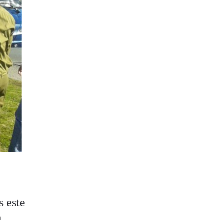
s este
a