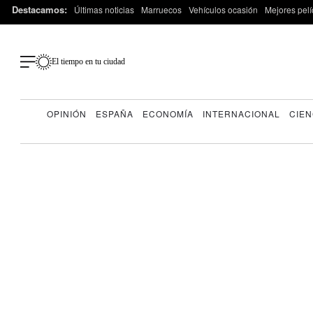
Destacamos:
Últimas noticias
Marruecos
Vehículos ocasión
Mejores pelí
El tiempo en tu ciudad
OPINIÓN
ESPAÑA
ECONOMÍA
INTERNACIONAL
CIEN