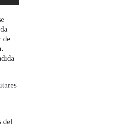
se
ida
r de
a.
ndida
itares
s del
s