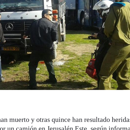
an muerto y otras quince han resultado herida
por un camión en Jerusalén Este, según inform