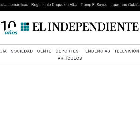
culas románticas
Regimiento Duque de Alba
Trump El Sayed
Laureano Oubiña
CIA
SOCIEDAD
GENTE
DEPORTES
TENDENCIAS
TELEVISIÓN
ARTÍCULOS