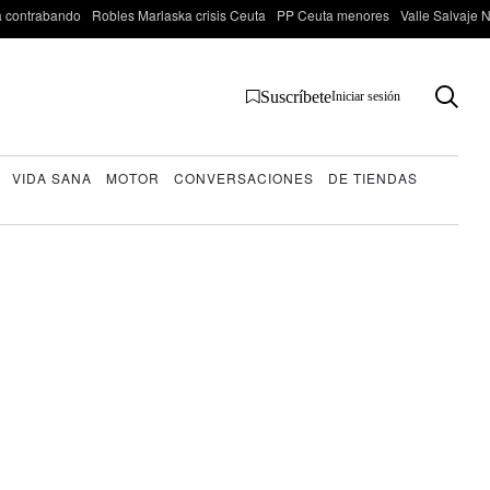
 contrabando
Robles Marlaska crisis Ceuta
PP Ceuta menores
Valle Salvaje N
Suscríbete
Iniciar sesión
VIDA SANA
MOTOR
CONVERSACIONES
DE TIENDAS