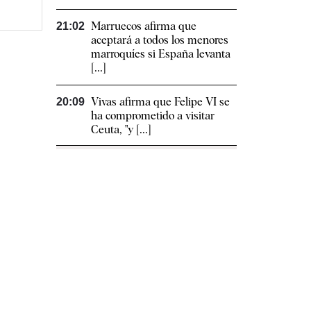
Marruecos afirma que
21:02
aceptará a todos los menores
marroquíes si España levanta
[...]
Vivas afirma que Felipe VI se
20:09
ha comprometido a visitar
Ceuta, "y [...]