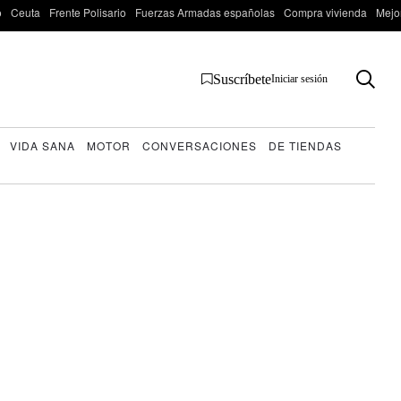
o
Ceuta
Frente Polisario
Fuerzas Armadas españolas
Compra vivienda
Mejo
Suscríbete
Iniciar sesión
VIDA SANA
MOTOR
CONVERSACIONES
DE TIENDAS