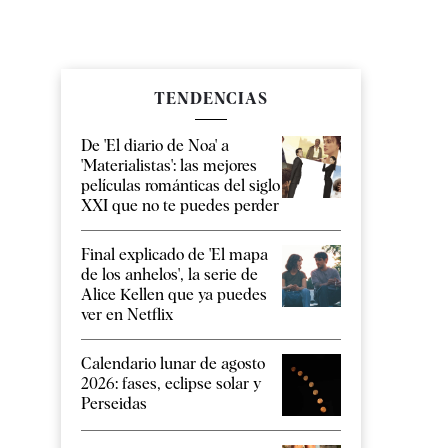
TENDENCIAS
De 'El diario de Noa' a
'Materialistas': las mejores
películas románticas del siglo
XXI que no te puedes perder
Final explicado de 'El mapa
de los anhelos', la serie de
Alice Kellen que ya puedes
ver en Netflix
Calendario lunar de agosto
2026: fases, eclipse solar y
Perseidas