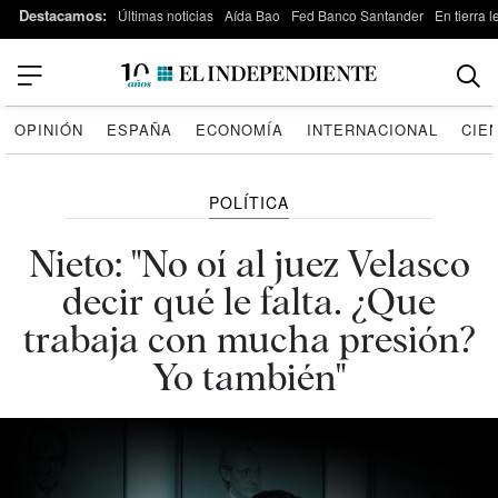
Destacamos:
Últimas noticias
Aída Bao
Fed Banco Santander
En tierra 
OPINIÓN
ESPAÑA
ECONOMÍA
INTERNACIONAL
CIE
POLÍTICA
Nieto: "No oí al juez Velasco
decir qué le falta. ¿Que
trabaja con mucha presión?
Yo también"