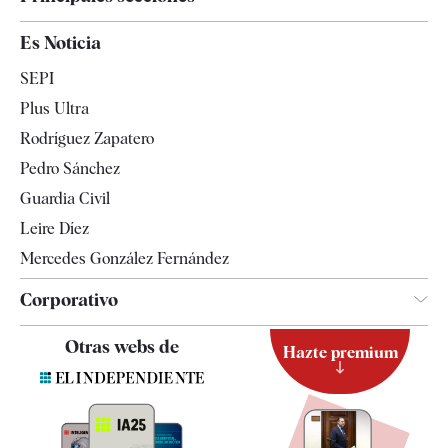
España
Es Noticia
Economía
SEPI
Internacional
Plus Ultra
Gente
Rodríguez Zapatero
Televisión
Pedro Sánchez
Tendencias
Guardia Civil
Leire Díez
Mercedes González Fernández
Corporativo
Contacto
Otras webs de
Hazte premium
Suscripción
Newsletter
Apps