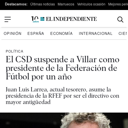
Destacamos:
Últimas noticias
Marruecos
Vehículos ocasión
Mejores pelí
OPINIÓN
ESPAÑA
ECONOMÍA
INTERNACIONAL
CIE
POLÍTICA
El CSD suspende a Villar como
presidente de la Federación de
Fútbol por un año
Juan Luis Larrea, actual tesorero, asume la
presidencia de la RFEF por ser el directivo con
mayor antigüedad