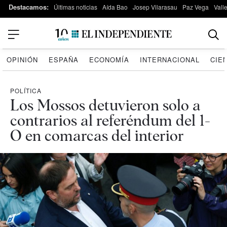
Destacamos:
Últimas noticias
Aída Bao
Josep Vilarasau
Paz Vega
Vall
OPINIÓN
ESPAÑA
ECONOMÍA
INTERNACIONAL
CIE
POLÍTICA
Los Mossos detuvieron solo a
contrarios al referéndum del 1-
O en comarcas del interior