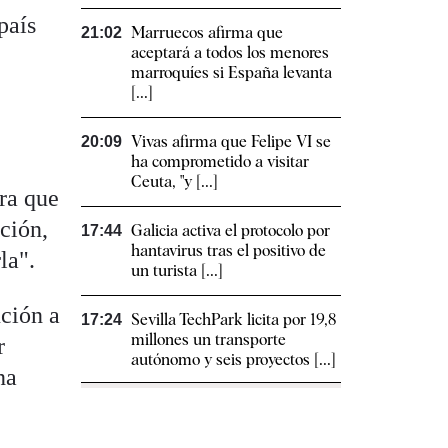
país
Marruecos afirma que
21:02
aceptará a todos los menores
marroquíes si España levanta
[...]
Vivas afirma que Felipe VI se
20:09
ha comprometido a visitar
Ceuta, "y [...]
ara que
ción,
Galicia activa el protocolo por
17:44
hantavirus tras el positivo de
la".
un turista [...]
ución a
Sevilla TechPark licita por 19,8
17:24
millones un transporte
r
autónomo y seis proyectos [...]
na