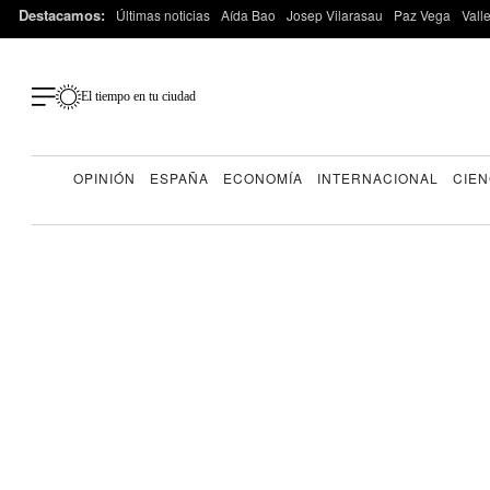
Destacamos:
Últimas noticias
Aída Bao
Josep Vilarasau
Paz Vega
Vall
El tiempo en tu ciudad
OPINIÓN
ESPAÑA
ECONOMÍA
INTERNACIONAL
CIEN