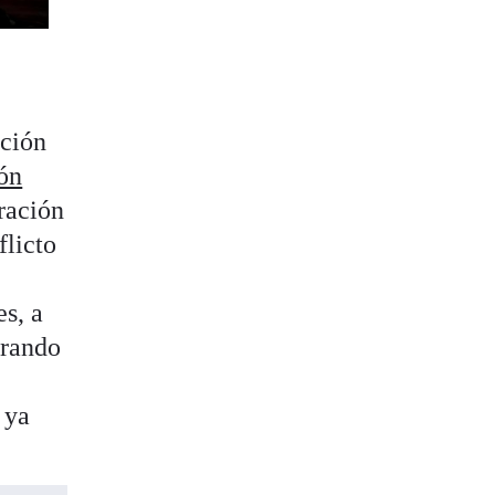
nción
ión
ración
flicto
es, a
arando
 ya