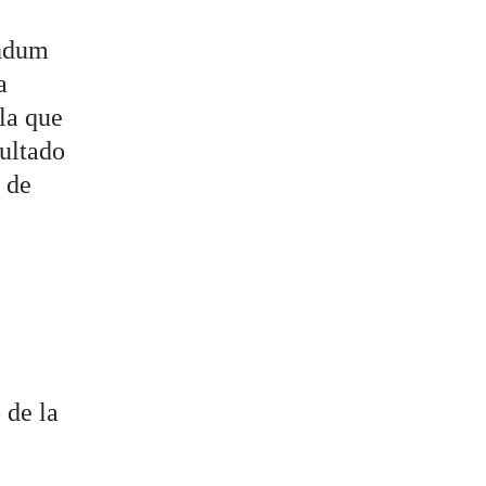
éndum
a
 la que
sultado
o de
 de la