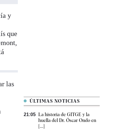
cía y
ís que
emont,
tá
r las
ÚLTIMAS NOTICIAS
a
La historia de GITGE y la
21:05
huella del Dr. Óscar Ondo en
[...]