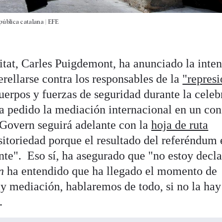
ública catalana |
EFE
litat, Carles Puigdemont, ha anunciado la inte
erellarse contra los responsables de la
"repres
uerpos y fuerzas de seguridad durante la celeb
a pedido la mediación internacional en un con
l Govern seguirá adelante con la
hoja de ruta
itoriedad porque el resultado del referéndum 
ante". Eso sí, ha asegurado que "no estoy decl
n
ha entendido que ha llegado el momento de
ay mediación, hablaremos de todo, si no la hay
.