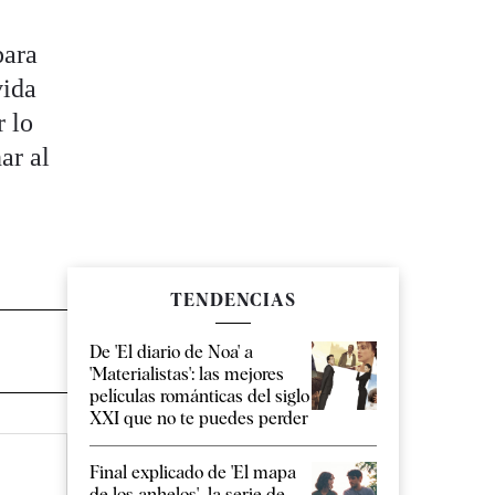
,
para
vida
r lo
ar al
TENDENCIAS
De 'El diario de Noa' a
'Materialistas': las mejores
películas románticas del siglo
XXI que no te puedes perder
Final explicado de 'El mapa
de los anhelos', la serie de