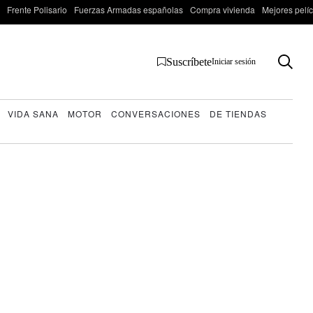
Frente Polisario
Fuerzas Armadas españolas
Compra vivienda
Mejores pelí
Suscríbete
Iniciar sesión
VIDA SANA
MOTOR
CONVERSACIONES
DE TIENDAS