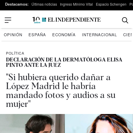
Destacamos:
Últimas noticias
Ingreso Mínimo Vital
Espacio Schengen
P
OPINIÓN
ESPAÑA
ECONOMÍA
INTERNACIONAL
CIE
POLÍTICA
DECLARACIÓN DE LA DERMATÓLOGA ELISA
PINTO ANTE LA JUEZ
"Si hubiera querido dañar a
López Madrid le habría
mandado fotos y audios a su
mujer"