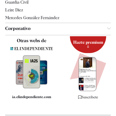
Guardia Civil
Leire Díez
Mercedes González Fernández
Corporativo
Contacto
Otras webs de
Hazte premium
Suscripción
Newsletter
Apps
Quiénes somos
Especificaciones
ia.elindependiente.com
Suscríbete