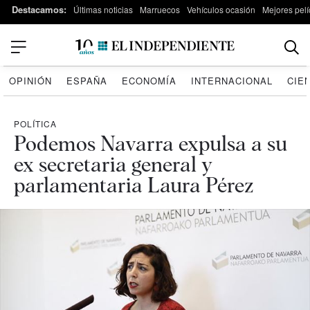
Destacamos:
Últimas noticias
Marruecos
Vehículos ocasión
Mejores pelí
OPINIÓN
ESPAÑA
ECONOMÍA
INTERNACIONAL
CIE
POLÍTICA
Podemos Navarra expulsa a su
ex secretaria general y
parlamentaria Laura Pérez