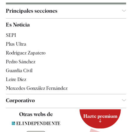
Principales secciones
España
Es Noticia
Economía
SEPI
Internacional
Plus Ultra
Gente
Rodríguez Zapatero
Televisión
Pedro Sánchez
Tendencias
Guardia Civil
Leire Díez
Mercedes González Fernández
Corporativo
Contacto
Otras webs de
Hazte premium
Suscripción
Newsletter