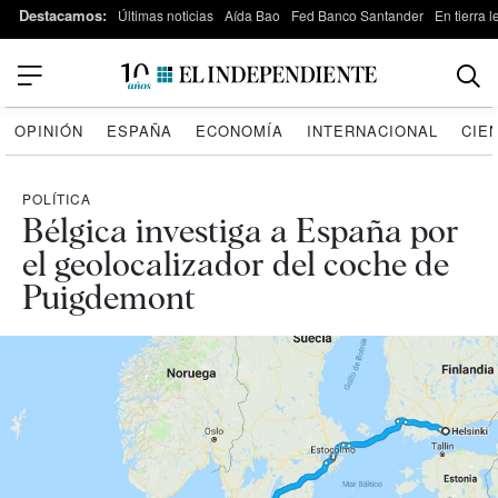
Destacamos:
Últimas noticias
Aída Bao
Fed Banco Santander
En tierra 
OPINIÓN
ESPAÑA
ECONOMÍA
INTERNACIONAL
CIE
POLÍTICA
Bélgica investiga a España por
el geolocalizador del coche de
Puigdemont